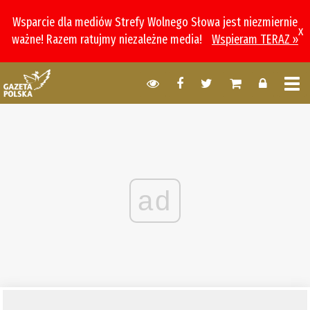
Wsparcie dla mediów Strefy Wolnego Słowa jest niezmiernie
x
ważne! Razem ratujmy niezależne media!
Wspieram TERAZ »
ad