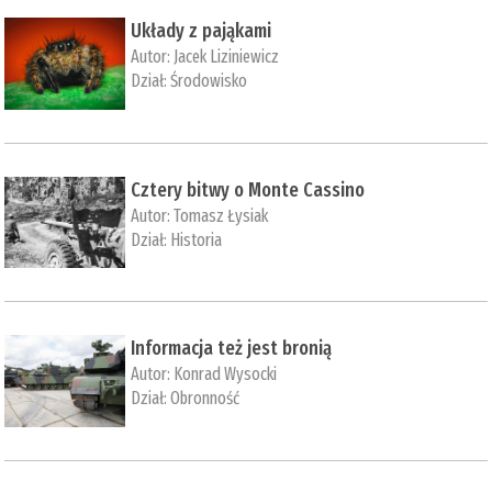
Układy z pająkami
Autor:
Jacek Liziniewicz
Dział:
Środowisko
Cztery bitwy o Monte Cassino
Autor:
Tomasz Łysiak
Dział:
Historia
Informacja też jest bronią
Autor:
Konrad Wysocki
Dział:
Obronność