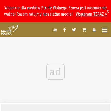
Wsparcie dla mediów Strefy Wolnego Słowa jest niezmiernie
x
ważne! Razem ratujmy niezależne media!
Wspieram TERAZ »
ad