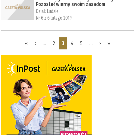
Pozostał wierny swoim zasadom
Dział:
Ludzie
Nr 6 z 6 lutego 2019
Pages
«
‹
…
2
3
4
5
…
›
»