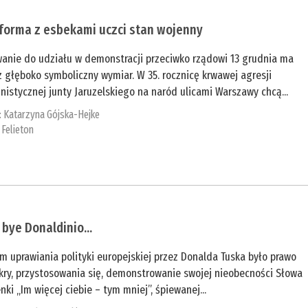
forma z esbekami uczci stan wojenny
anie do udziału w demonstracji przeciwko rządowi 13 grudnia ma
 głęboko symboliczny wymiar. W 35. rocznicę krwawej agresji
istycznej junty Jaruzelskiego na naród ulicami Warszawy chcą...
:
Katarzyna Gójska-Hejke
:
Felieton
 bye Donaldinio...
m uprawiania polityki europejskiej przez Donalda Tuska było prawo
kry, przystosowania się, demonstrowanie swojej nieobecności Słowa
nki „Im więcej ciebie – tym mniej”, śpiewanej...