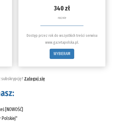
340 zł
rocznie
Dostęp przez rok do wszystkich treści serwisu
www.gazetapolska.pl.
WYBIERAM
ż subskrypcję?
Zaloguj się
asz:
steś [NOWOŚĆ]
 Polskiej"