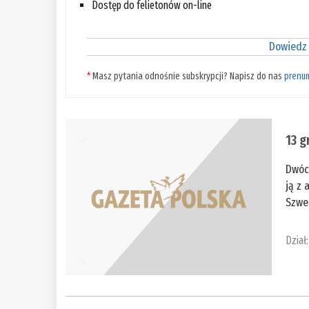
Dostęp do felietonów on-line
Dowiedz 
*
Masz pytania odnośnie subskrypcji? Napisz do nas
prenu
13 g
Dwóc
ją z
Szwe
Dział