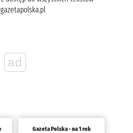
gazetapolska.pl
ad
e
Gazeta Polska - na 1 rok