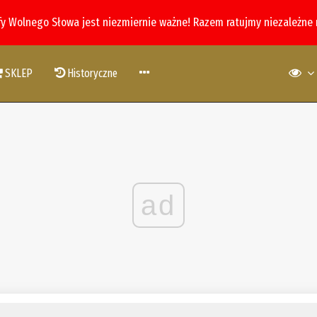
fy Wolnego Słowa jest niezmiernie ważne! Razem ratujmy niezależne
SKLEP
Historyczne
ad