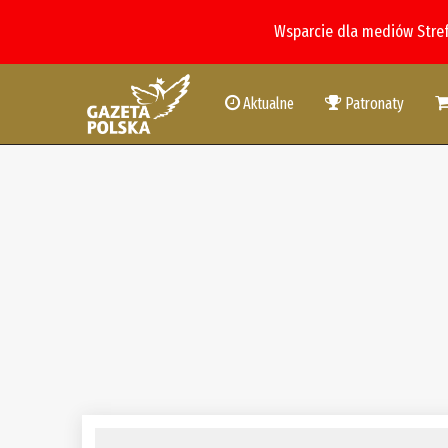
Wsparcie dla mediów Stre
Aktualne
Patronaty