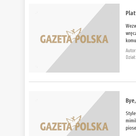
Plat
Wezw
wręcz
komun
Autor
Dział
Bye,
Style
mimi
piose