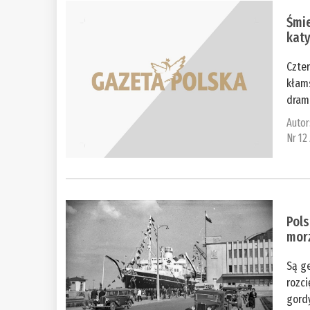
Śmi
kat
Czter
kłam
drama
Autor
Nr 12
Pols
mor
Są ge
rozc
gordy