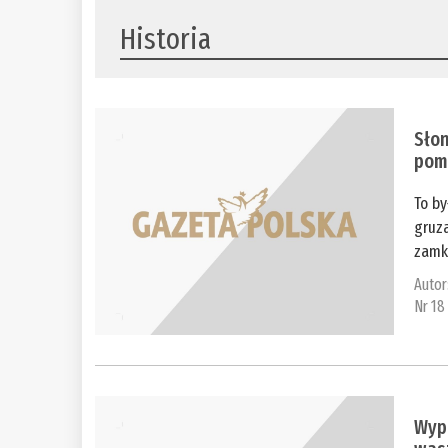
Historia
Słon
pom
To by
gruza
zamkn
Autor
Nr 18
Wypr