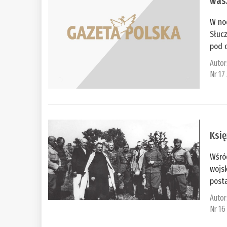
was
W noc
Słucz
pod o
Autor
Nr 17
Księ
Wśród
wojsk
posta
Autor
Nr 16