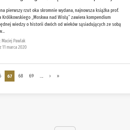
na pierwszy rzut oka skromnie wydana, najnowsza książka prof.
a Królikowskiego „Moskwa nad Wisłą” zawiera kompendium
będnej wiedzy o historii dwóch od wieków sąsiadujących ze sobą
...
:
Maciej Pawlak
 z 11 marca 2020
6
67
68
69
…
›
»