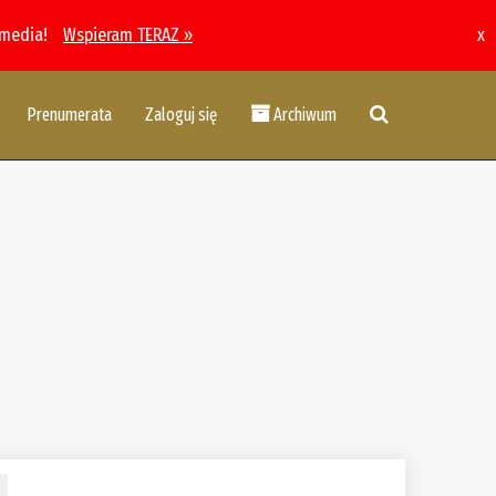
 media!
Wspieram TERAZ »
x
Prenumerata
Zaloguj się
Archiwum