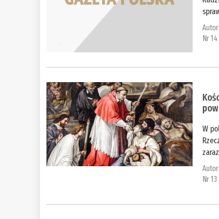
spra
Autor
Nr 14
Kośc
powi
W po
Rzecz
zaraz
Autor
Nr 13