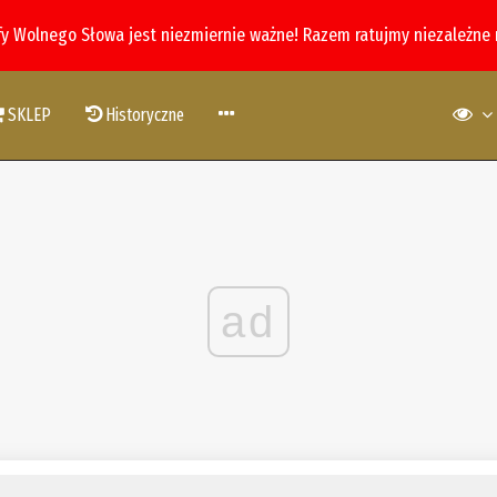
fy Wolnego Słowa jest niezmiernie ważne! Razem ratujmy niezależne
SKLEP
Historyczne
ad