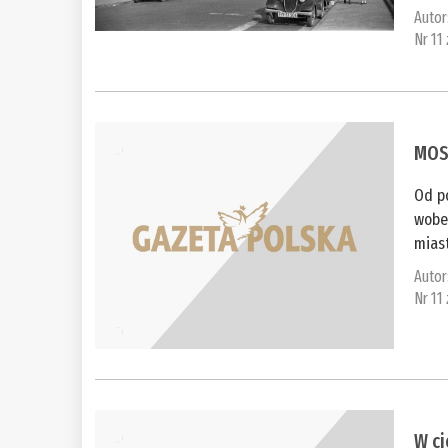
Autor
Nr 11
MOS
Od p
wobec
miast
Autor
Nr 11
W c