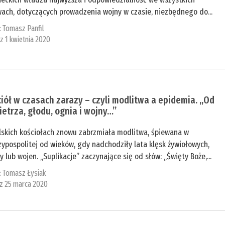
wach, dotyczących prowadzenia wojny w czasie, niezbędnego do...
:
Tomasz Panfil
 z 1 kwietnia 2020
iół w czasach zarazy – czyli modlitwa a epidemia. „Od
etrza, głodu, ognia i wojny…”
lskich kościołach znowu zabrzmiała modlitwa, śpiewana w
ypospolitej od wieków, gdy nadchodziły lata klęsk żywiołowych,
y lub wojen. „Suplikacje” zaczynające się od słów: „Święty Boże,...
:
Tomasz Łysiak
 z 25 marca 2020