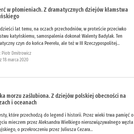
erć w płomieniach. Z dramatycznych dziejów kłamstwa
yńskiego
dzieści lat temu, na oczach przechodniów, w proteście przeciwko
stwu katyńskiemu, samospalenia dokonał Walenty Badylak. Ten
tyczny czyn do końca Peerelu, ale też w III Rzeczypospolitej...
:
Piotr Dmitrowicz
 z 18 marca 2020
ka morzu zaślubiona. Z dziejów polskiej obecności na
zach i oceanach
sty, które przechodzą do legend i historii. Przez wieki trwa pamięć o
ięciu mieczem przez Aleksandra Wielkiego nierozwiązywalnego węzła
jskiego, o przekroczeniu przez Juliusza Cezara...