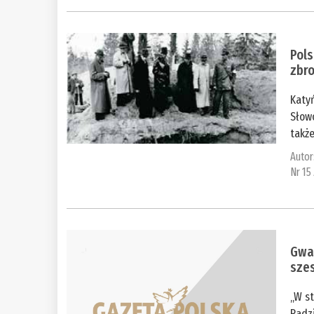
Pols
zbr
Katy
Słowo
także
Autor
Nr 15
Gwał
sze
„W st
Radz