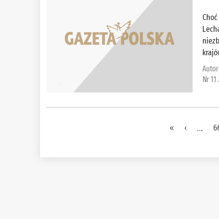
Choć 
Lech
niez
krajów
Autor
Nr 11
Pages
«
‹
…
6