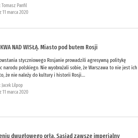
:
Tomasz Panfil
 z 11 marca 2020
KWA NAD WISŁĄ. Miasto pod butem Rosji
owstania styczniowego Rosjanie prowadzili agresywną politykę
 narodu polskiego. Nie wyobrażali sobie, że Warszawa to nie jest ich
o, że nie należy do kultury i historii Rosji....
:
Jacek Lilpop
 z 11 marca 2020
ieniu dwugłowego orła. Sąsiad zawsze imperialny