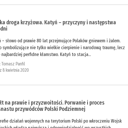
ka droga krzyżowa. Katyń – przyczyny i następstwa
odni
ń – słowo od prawie 80 lat przejmujące Polaków gniewem i żalem.
 symbolizujące nie tylko wielkie cierpienie i narodową traumę, lecz
 najbardziej perfidne kłamstwo. Katyń to stacja...
:
Tomasz Panfil
 z 8 kwietnia 2020
t na prawie i przyzwoitości. Porwanie i proces
snastu przywódców Polski Podziemnej
refie działań wojennych na terytorium Polski po wkroczeniu Wojsk
ieckich władza najwyższa i odpowiedzialność we wszystkich