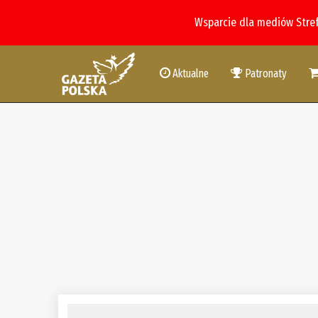
Wsparcie dla mediów Stre
Aktualne
Patronaty