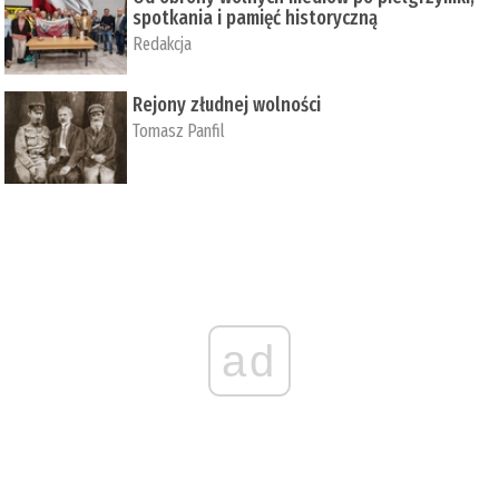
spotkania i pamięć historyczną
Redakcja
Rejony złudnej wolności
Tomasz Panfil
ad