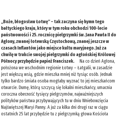
„Boże, błogosław Łotwę” – tak zaczyna się hymn tego
bałtyckiego kraju, który w tym roku obchodzi 100-lecie
państwowości i 25. rocznicę pielgrzymki św. Jana Pawła II do
Agłony, zwanej łotewską Częstochową, znanej jeszcze w
czasach Inflantów jako miejsce kultu maryjnego. Już za
chwilę w trakcie swojej pielgrzymki do agłońskiej Królowej
Północy przybędzie papież Franciszek.
Na co dzień Agłona,
położona we wschodnim regionie Łotwy – Łatgalii, w zasadzie
jest większą wsią, gdzie mieszka mniej niż tysiąc osób. Jednak
tylko bardzo śmiała osoba mogłaby wyznać to jej mieszkańcom
otwarcie. Dumę, którą szczycą się lokalni mieszkańcy, umacnia
coroczna obecność tysięcy pielgrzymów, najważniejszych
polityków państwa przybywających tu w dniu Wniebowzięcia
Najświętszej Maryi Panny. A już za kilka dni drugi raz w ciągu
ostatnich 25 lat przybędzie tu z pielgrzymką głowa Kościoła