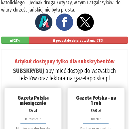
katolickiego. Jednak droga Łotyszy, w tym Łatgalczyków, do
wiary chrześcijańskiej nie była prosta.
22%
pozostało do przeczytania: 78%
Artykuł dostępny tylko dla subskrybentów
SUBSKRYBUJ
aby mieć dostęp do wszystkich
tekstów oraz lektora na gazetapolska.pl
Gazeta Polska
Gazeta Polska - na
miesięcznie
1 rok
34 zł
340 zł
miesięcznie
rocznie
Miesięczny dostęp do
Dostęp przez rok do