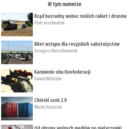
W tym numerze
Rząd bezradny wobec ruskich rakiet i dronów
Piotr Grochmalski
Bilet wstępu dla rosyjskich sabotażystów
Grzegorz Wierzchołowski
Karmienie obu Konfederacji
Dawid Wildstein
Chiński szok 2.0
Maciej Kożuszek
Od obrony wolnych mediów po pielgrzymki,