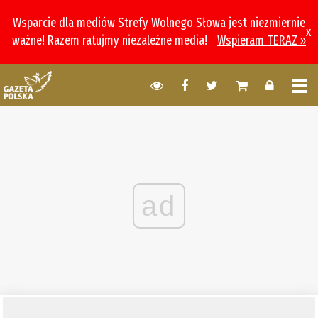
Wsparcie dla mediów Strefy Wolnego Słowa jest niezmiernie
x
ważne! Razem ratujmy niezależne media!
Wspieram TERAZ »
ad