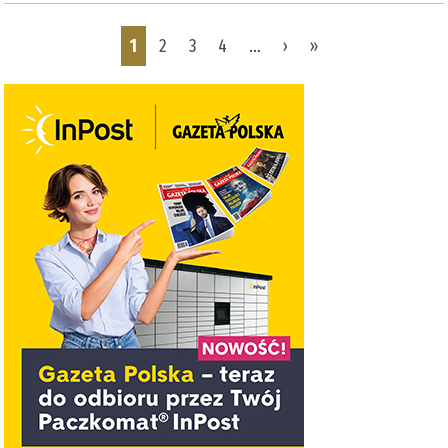
Pages
1
2
3
4
…
›
»