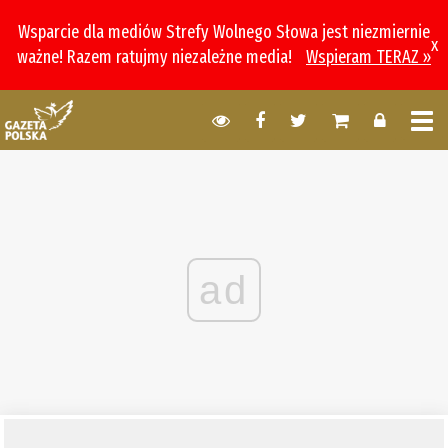
Wsparcie dla mediów Strefy Wolnego Słowa jest niezmiernie
x
ważne! Razem ratujmy niezależne media!
Wspieram TERAZ »
ad