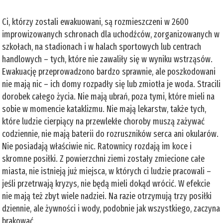
Ci, którzy zostali ewakuowani, są rozmieszczeni w 2600
improwizowanych schronach dla uchodźców, zorganizowanych w
szkołach, na stadionach i w halach sportowych lub centrach
handlowych – tych, które nie zawaliły się w wyniku wstrząsów.
Ewakuację przeprowadzono bardzo sprawnie, ale poszkodowani
nie mają nic – ich domy rozpadły się lub zmiotła je woda. Stracili
dorobek całego życia. Nie mają ubrań, poza tymi, które mieli na
sobie w momencie kataklizmu. Nie mają lekarstw, także tych,
które ludzie cierpiący na przewlekłe choroby muszą zażywać
codziennie, nie mają baterii do rozruszników serca ani okularów.
Nie posiadają właściwie nic. Ratownicy rozdają im koce i
skromne posiłki. Z powierzchni ziemi zostały zmiecione całe
miasta, nie istnieją już miejsca, w których ci ludzie pracowali –
jeśli przetrwają kryzys, nie będą mieli dokąd wrócić. W efekcie
nie mają też zbyt wiele nadziei. Na razie otrzymują trzy posiłki
dziennie, ale żywności i wody, podobnie jak wszystkiego, zaczyna
brakować.