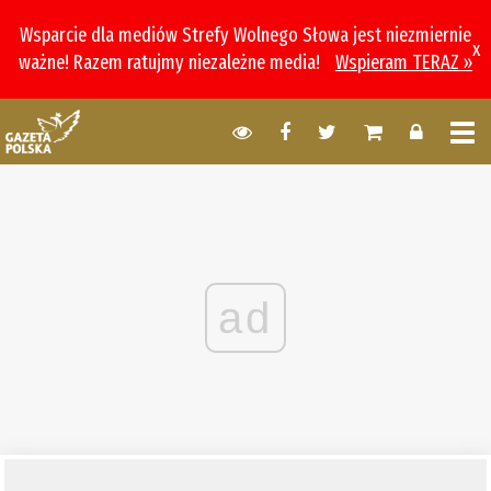
Wsparcie dla mediów Strefy Wolnego Słowa jest niezmiernie
x
ważne! Razem ratujmy niezależne media!
Wspieram TERAZ »
ad