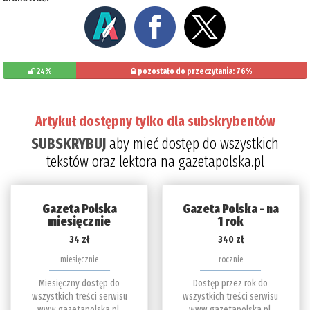
24%
pozostało do przeczytania: 76%
Artykuł dostępny tylko dla subskrybentów
SUBSKRYBUJ
aby mieć dostęp do wszystkich
tekstów oraz lektora na gazetapolska.pl
Gazeta Polska
Gazeta Polska - na
miesięcznie
1 rok
34 zł
340 zł
miesięcznie
rocznie
Miesięczny dostęp do
Dostęp przez rok do
wszystkich treści serwisu
wszystkich treści serwisu
www.gazetapolska.pl.
www.gazetapolska.pl.