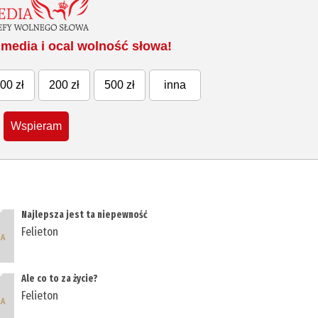
media i ocal wolność słowa!
00 zł
200 zł
500 zł
inna
Wspieram
Najlepsza jest ta niepewność
Felieton
Ale co to za życie?
Felieton