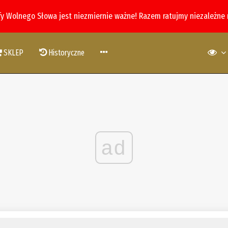
fy Wolnego Słowa jest niezmiernie ważne! Razem ratujmy niezależne
SKLEP
Historyczne
ad