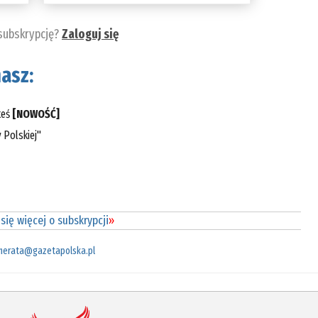
 subskrypcję?
Zaloguj się
asz:
teś
[NOWOŚĆ]
 Polskiej"
się więcej o subskrypcji
»
merata@gazetapolska.pl