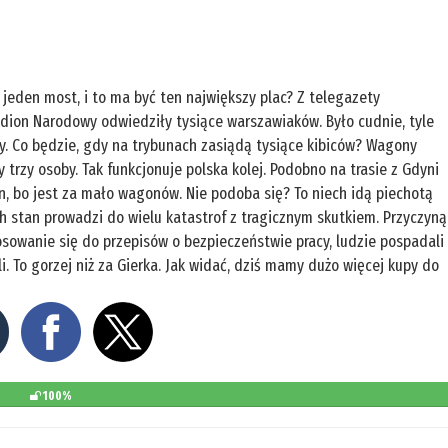
jeden most, i to ma być ten największy plac? Z telegazety
dion Narodowy odwiedziły tysiące warszawiaków. Było cudnie, tyle
ny. Co będzie, gdy na trybunach zasiądą tysiące kibiców? Wagony
 trzy osoby. Tak funkcjonuje polska kolej. Podobno na trasie z Gdyni
, bo jest za mało wagonów. Nie podoba się? To niech idą piechotą
 stan prowadzi do wielu katastrof z tragicznym skutkiem. Przyczyną
sowanie się do przepisów o bezpieczeństwie pracy, ludzie pospadali
li. To gorzej niż za Gierka. Jak widać, dziś mamy dużo więcej kupy do
100%