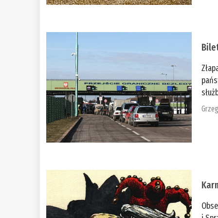
Bile
Złap
pańs
służb
Grzeg
Kar
Obse