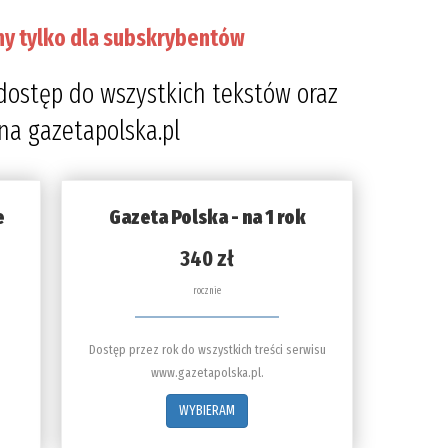
ny tylko dla subskrybentów
dostęp do wszystkich tekstów oraz
 na gazetapolska.pl
e
Gazeta Polska - na 1 rok
340 zł
rocznie
Dostęp przez rok do wszystkich treści serwisu
www.gazetapolska.pl.
WYBIERAM