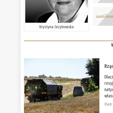
Krystyna Grzybowska
Rząd
Dlac
rosy
naty
włas
Piotr