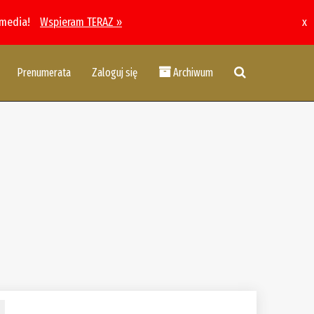
 media!
Wspieram TERAZ »
x
Prenumerata
Zaloguj się
Archiwum