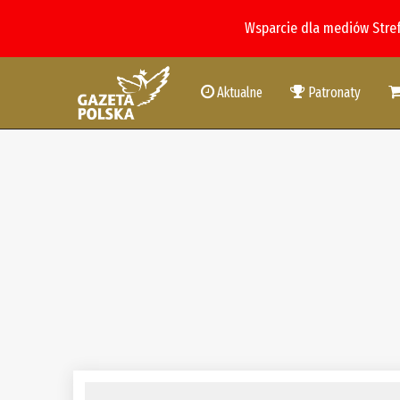
Wsparcie dla mediów Stre
Aktualne
Patronaty