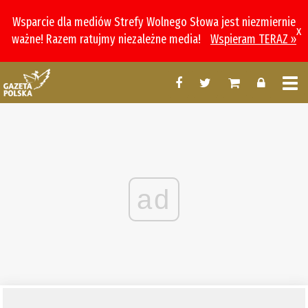
Wsparcie dla mediów Strefy Wolnego Słowa jest niezmiernie
x
ważne! Razem ratujmy niezależne media!
Wspieram TERAZ »
ad