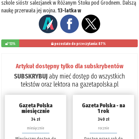
szkole sióstr salezjanek w Różanym Stoku pod Grodnem. Dalszą
naukę przerwała jej wojna.
13-latka w
13%
pozostało do przeczytania: 87%
Artykuł dostępny tylko dla subskrybentów
SUBSKRYBUJ
aby mieć dostęp do wszystkich
tekstów oraz lektora na gazetapolska.pl
Gazeta Polska
Gazeta Polska - na
miesięcznie
1 rok
34 zł
340 zł
miesięcznie
rocznie
Miesięczny dostęp do
Dostęp przez rok do