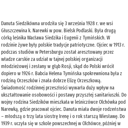
Danuta Siedzikówna urodziła się 3 września 1928 r. we wsi
Głuszczewina k. Narewki w pow. Bielsk Podlaski. Była drugą
córką leśnika Wacława Siedzika i Eugenii z Tymińskich. W
rodzinie żywe były polskie tradycje patriotyczne. Ojciec w 1913 r.
podczas studiów w Petersburgu został aresztowany przez
władze carskie za udział w tajnej polskiej organizacji
młodzieżowej i zesłany w głąb Rosji, skąd do Polski wrócił
dopiero w 1926 r. Babcia Helena Tymińska spokrewniona była z
rodziną Orzeszków i znała dobrze Elizę Orzeszkową.
Świadomość rodzinnej przeszłości wywarła duży wpływ na
ukształtowanie osobowości i postawy przyszłej sanitariuszki. Do
wojny rodzina Siedzików mieszkała w leśniczówce Olchówka pod
Narewką, gdzie pracował ojciec. Danuta miała dwoje rodzeństwa
– młodszą o trzy lata siostrę Irenę i o rok starszą Wiesławę. Do
1939 r. uczyła się w szkole powszechnej w Olchówce, później w