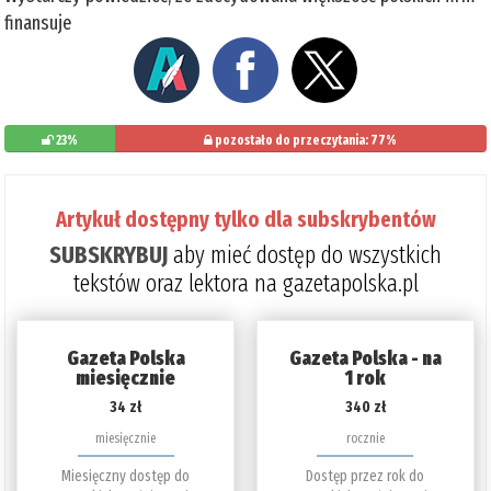
finansuje
23%
pozostało do przeczytania: 77%
Artykuł dostępny tylko dla subskrybentów
SUBSKRYBUJ
aby mieć dostęp do wszystkich
tekstów oraz lektora na gazetapolska.pl
Gazeta Polska
Gazeta Polska - na
miesięcznie
1 rok
34 zł
340 zł
miesięcznie
rocznie
Miesięczny dostęp do
Dostęp przez rok do