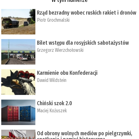
Rząd bezradny wobec ruskich rakiet i dronów
Piotr Grochmalski
Bilet wstępu dla rosyjskich sabotażystów
Grzegorz Wierzchołowski
Karmienie obu Konfederacji
Dawid Wildstein
Chiński szok 2.0
Maciej Kożuszek
Od obrony wolnych mediów po pielgrzymki,