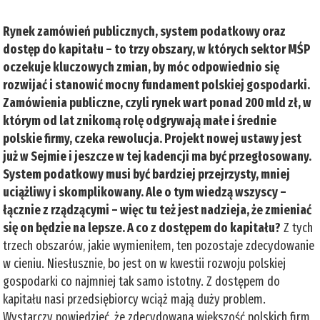
Rynek zamówień publicznych, system podatkowy oraz
dostęp do kapitału – to trzy obszary, w których sektor MŚP
oczekuje kluczowych zmian, by móc odpowiednio się
rozwijać i stanowić mocny fundament polskiej gospodarki.
Zamówienia publiczne, czyli rynek wart ponad 200 mld zł, w
którym od lat znikomą rolę odgrywają małe i średnie
polskie firmy, czeka rewolucja. Projekt nowej ustawy jest
już w Sejmie i jeszcze w tej kadencji ma być przegłosowany.
System podatkowy musi być bardziej przejrzysty, mniej
uciążliwy i skomplikowany. Ale o tym wiedzą wszyscy –
łącznie z rządzącymi – więc tu też jest nadzieja, że zmieniać
się on będzie na lepsze. A co z dostępem do kapitału?
Z tych
trzech obszarów, jakie wymieniłem, ten pozostaje zdecydowanie
w cieniu. Niesłusznie, bo jest on w kwestii rozwoju polskiej
gospodarki co najmniej tak samo istotny. Z dostępem do
kapitału nasi przedsiębiorcy wciąż mają duży problem.
Wystarczy powiedzieć, że zdecydowana większość polskich firm