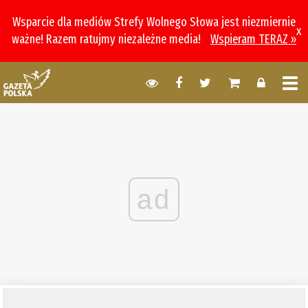
Wsparcie dla mediów Strefy Wolnego Słowa jest niezmiernie
x
ważne! Razem ratujmy niezależne media!
Wspieram TERAZ »
ad