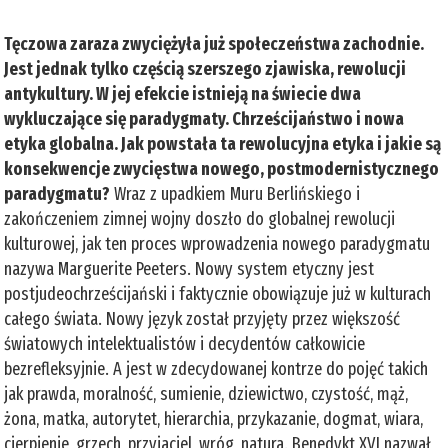
Tęczowa zaraza zwyciężyła już społeczeństwa zachodnie.
Jest jednak tylko częścią szerszego zjawiska, rewolucji
antykultury. W jej efekcie istnieją na świecie dwa
wykluczające się paradygmaty. Chrześcijaństwo i nowa
etyka globalna. Jak powstała ta rewolucyjna etyka i jakie są
konsekwencje zwycięstwa nowego, postmodernistycznego
paradygmatu?
Wraz z upadkiem Muru Berlińskiego i
zakończeniem zimnej wojny doszło do globalnej rewolucji
kulturowej, jak ten proces wprowadzenia nowego paradygmatu
nazywa Marguerite Peeters. Nowy system etyczny jest
postjudeochrześcijański i faktycznie obowiązuje już w kulturach
całego świata. Nowy język został przyjęty przez większość
światowych intelektualistów i decydentów całkowicie
bezrefleksyjnie. A jest w zdecydowanej kontrze do pojęć takich
jak prawda, moralność, sumienie, dziewictwo, czystość, mąż,
żona, matka, autorytet, hierarchia, przykazanie, dogmat, wiara,
cierpienie, grzech, przyjaciel, wróg, natura. Benedykt XVI nazwał