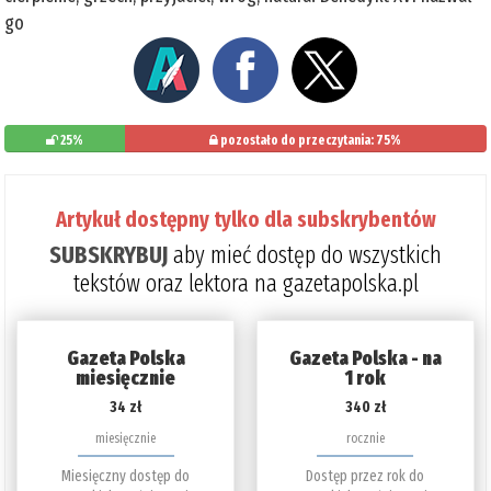
go
25%
pozostało do przeczytania: 75%
Artykuł dostępny tylko dla subskrybentów
SUBSKRYBUJ
aby mieć dostęp do wszystkich
tekstów oraz lektora na gazetapolska.pl
Gazeta Polska
Gazeta Polska - na
miesięcznie
1 rok
34 zł
340 zł
miesięcznie
rocznie
Miesięczny dostęp do
Dostęp przez rok do