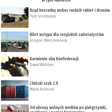
Rząd bezradny wobec ruskich rakiet i dronów
Piotr Grochmalski
Bilet wstępu dla rosyjskich sabotażystów
Grzegorz Wierzchołowski
Karmienie obu Konfederacji
Dawid Wildstein
Chiński szok 2.0
Maciej Kożuszek
Od obrony wolnych mediów po pielgrzymki,