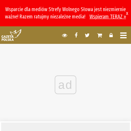
Wsparcie dla mediów Strefy Wolnego Słowa jest niezmiernie
x
ważne! Razem ratujmy niezależne media!
Wspieram TERAZ »
ad