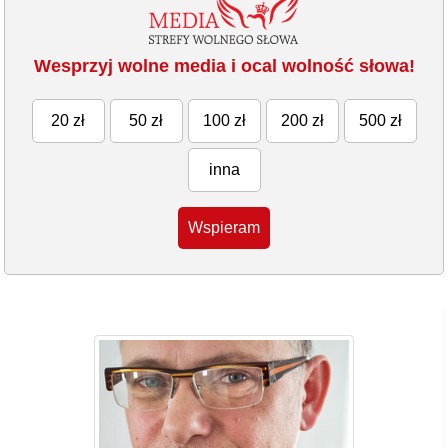
Wesprzyj wolne media i ocal wolność słowa!
20 zł
50 zł
100 zł
200 zł
500 zł
inna
Wspieram