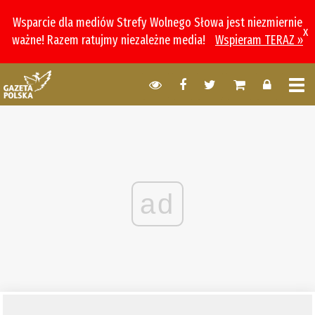
Wsparcie dla mediów Strefy Wolnego Słowa jest niezmiernie
x
ważne! Razem ratujmy niezależne media!
Wspieram TERAZ »
ad