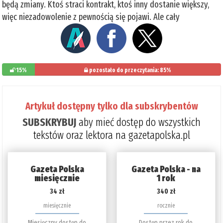
będą zmiany. Ktoś straci kontrakt, ktoś inny dostanie większy,
więc niezadowolenie z pewnością się pojawi. Ale cały
15%
pozostało do przeczytania: 85%
Artykuł dostępny tylko dla subskrybentów
SUBSKRYBUJ
aby mieć dostęp do wszystkich
tekstów oraz lektora na gazetapolska.pl
Gazeta Polska
Gazeta Polska - na
miesięcznie
1 rok
34 zł
340 zł
miesięcznie
rocznie
Miesięczny dostęp do
Dostęp przez rok do