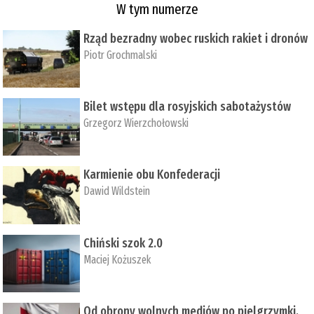
W tym numerze
Rząd bezradny wobec ruskich rakiet i dronów
Piotr Grochmalski
Bilet wstępu dla rosyjskich sabotażystów
Grzegorz Wierzchołowski
Karmienie obu Konfederacji
Dawid Wildstein
Chiński szok 2.0
Maciej Kożuszek
Od obrony wolnych mediów po pielgrzymki,