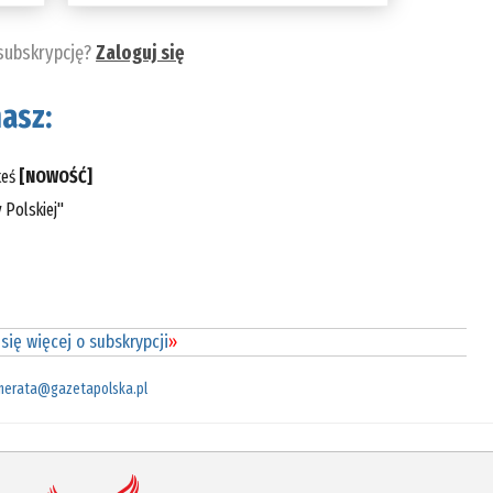
 subskrypcję?
Zaloguj się
asz:
teś
[NOWOŚĆ]
 Polskiej"
się więcej o subskrypcji
»
merata@gazetapolska.pl