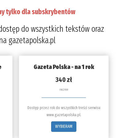
ny tylko dla subskrybentów
dostęp do wszystkich tekstów oraz
 na gazetapolska.pl
e
Gazeta Polska - na 1 rok
340 zł
rocznie
Dostęp przez rok do wszystkich treści serwisu
www.gazetapolska.pl.
WYBIERAM