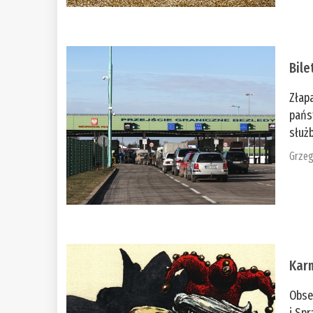
Bile
Złap
pańs
służb
Grzeg
Kar
Obse