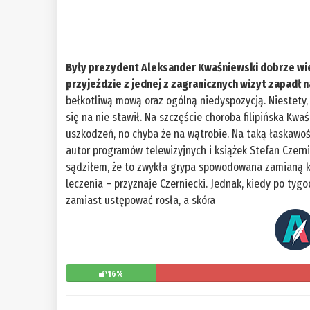
Były prezydent Aleksander Kwaśniewski dobrze wie
przyjeździe z jednej z zagranicznych wizyt zapadł na
bełkotliwą mową oraz ogólną niedyspozycją. Niestety,
się na nie stawił. Na szczęście choroba filipińska Kw
uszkodzeń, no chyba że na wątrobie. Na taką łaskawość
autor programów telewizyjnych i książek Stefan Czern
sądziłem, że to zwykła grypa spowodowana zamianą 
leczenia – przyznaje Czerniecki. Jednak, kiedy po tyg
zamiast ustępować rosła, a skóra
16%