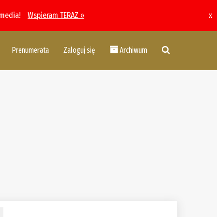
 media!
Wspieram TERAZ »
x
Prenumerata
Zaloguj się
Archiwum