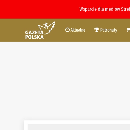
Wsparcie dla mediów Stre
Aktualne
Patronaty