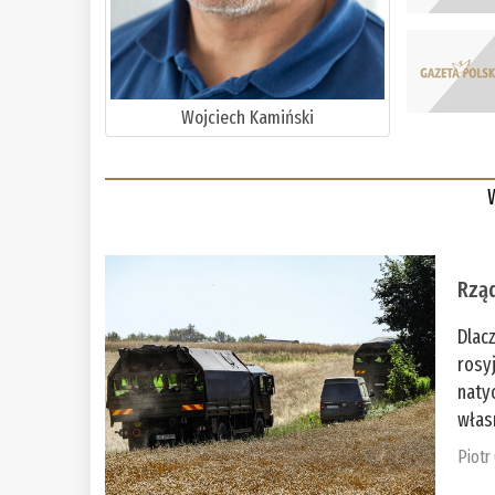
Wojciech Kamiński
Rząd
Dlac
rosy
naty
włas
Piotr