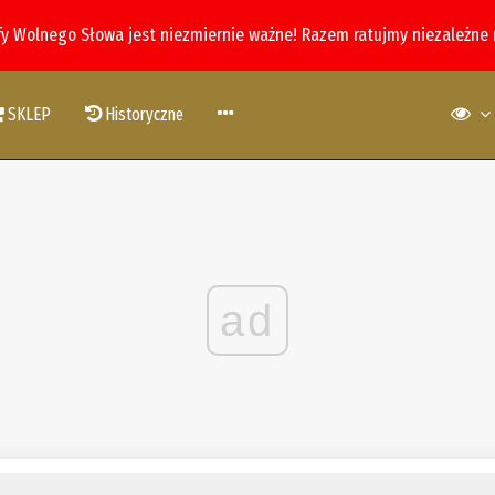
fy Wolnego Słowa jest niezmiernie ważne! Razem ratujmy niezależne
SKLEP
Historyczne
ad