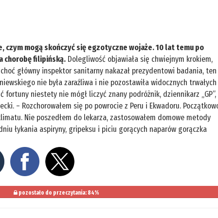
, czym mogą skończyć się egzotyczne wojaże. 10 lat temu po
 chorobę filipińską.
Dolegliwość objawiała się chwiejnym krokiem,
 choć główny inspektor sanitarny nakazał prezydentowi badania, ten
aśniewskiego nie była zaraźliwa i nie pozostawiła widocznych trwałych
 fortuny niestety nie mógł liczyć znany podróżnik, dziennikarz „GP”,
iecki. – Rozchorowałem się po powrocie z Peru i Ekwadoru. Początkow
klimatu. Nie poszedłem do lekarza, zastosowałem domowe metody
odniu łykania aspiryny, gripeksu i piciu gorących naparów gorączka
pozostało do przeczytania: 84%