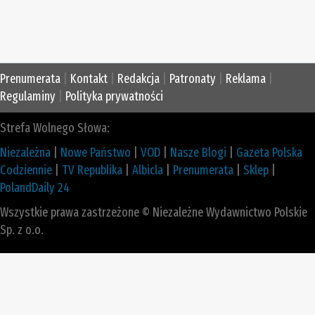
Prenumerata
|
Kontakt
|
Redakcja
|
Patronaty
|
Reklama
|
Regulaminy
|
Polityka prywatności
Strefa Wolnego Słowa:
Niezależna
|
Nowe Państwo
|
VOD
|
Nasze Blogi
|
Gazeta Polska
Codziennie
|
TV Republika
|
Albicla
|
Prenumerata
|
Sklep
|
PolandDaily 24
Wszystkie prawa zastrzeżone © Niezależne Wydawnictwo Polskie
Sp. z o.o.