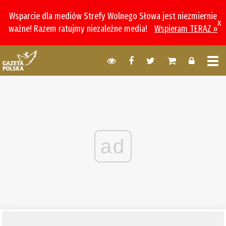
Wsparcie dla mediów Strefy Wolnego Słowa jest niezmiernie
x
ważne! Razem ratujmy niezależne media!
Wspieram TERAZ »
ad