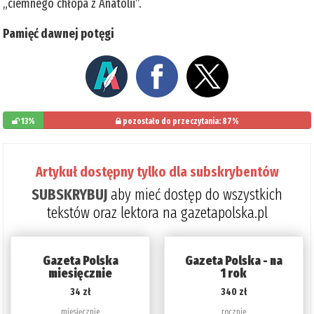
„ciemnego chłopa z Anatolii”.
Pamięć dawnej potęgi
13%
pozostało do przeczytania: 87%
Artykuł dostępny tylko dla subskrybentów
SUBSKRYBUJ
aby mieć dostęp do wszystkich
tekstów oraz lektora na gazetapolska.pl
Gazeta Polska
Gazeta Polska - na
miesięcznie
1 rok
34 zł
340 zł
miesięcznie
rocznie