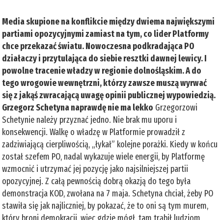
Media skupione na konflikcie między dwiema największymi
partiami opozycyjnymi zamiast na tym, co lider Platformy
chce przekazać światu. Nowoczesna podkradająca PO
działaczy i przytulająca do siebie resztki dawnej lewicy. I
powolne tracenie władzy w regionie dolnośląskim. A do
tego wrogowie wewnętrzni, którzy zawsze muszą wyrwać
się z jakąś zwracającą uwagę opinii publicznej wypowiedzią.
Grzegorz Schetyna naprawdę nie ma lekko
Grzegorzowi
Schetynie należy przyznać jedno. Nie brak mu uporu i
konsekwencji. Walkę o władzę w Platformie prowadził z
zadziwiającą cierpliwością, „łykał” kolejne porażki. Kiedy w końcu
został szefem PO, nadal wykazuje wiele energii, by Platformę
wzmocnić i utrzymać jej pozycję jako najsilniejszej partii
opozycyjnej. Z całą pewnością dobrą okazją do tego była
demonstracja KOD, zwołana na 7 maja. Schetyna chciał, żeby PO
stawiła się jak najliczniej, by pokazać, że to oni są tym murem,
który broni demokracji, więc gdzie mógł, tam trąbił ludziom,