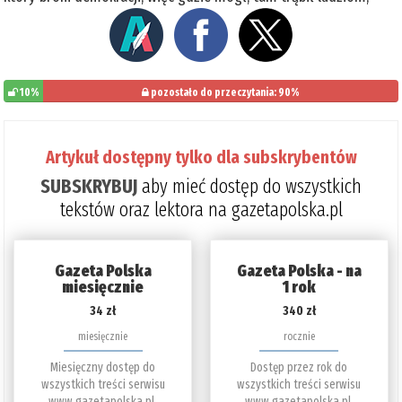
10%
pozostało do przeczytania: 90%
Artykuł dostępny tylko dla subskrybentów
SUBSKRYBUJ
aby mieć dostęp do wszystkich
tekstów oraz lektora na gazetapolska.pl
Gazeta Polska
Gazeta Polska - na
miesięcznie
1 rok
34 zł
340 zł
miesięcznie
rocznie
Miesięczny dostęp do
Dostęp przez rok do
wszystkich treści serwisu
wszystkich treści serwisu
www.gazetapolska.pl.
www.gazetapolska.pl.