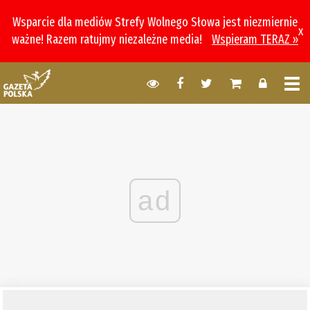
Wsparcie dla mediów Strefy Wolnego Słowa jest niezmiernie
x
ważne! Razem ratujmy niezależne media!
Wspieram TERAZ »
ad