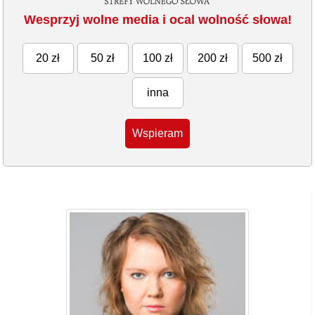
Wesprzyj wolne media i ocal wolność słowa!
20 zł
50 zł
100 zł
200 zł
500 zł
inna
Wspieram