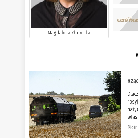
Magdalena Złotnicka
Rząd
Dlac
rosy
naty
włas
Piotr