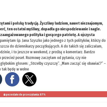
rzętami i polską tradycją. Życzliwy ludziom, nawet nieznajomym,
ierć, ten ostatni myśliwy, dopadła go niespodziewanie i nagle.
a zaangażowanego polityka i gorącego patriotę. A ojczysta
pamiętam śp. Jana Szyszko jako jednego z tych polityków, którzy do
aszcza do dziennikarzy początkujących. A do takich się zaliczałam,
dzinie, i to jeszcze w weekend, z prośbą o komentarz. Bardzo
to przecież poseł. Rozmowę zaczęłam od pytania, czy nie
łębokim głosem: „Strzelby czyszczę”. „Mam zacząć się obawiać?” –
u tak będę w wolne
pozostało do przeczytania: 87%