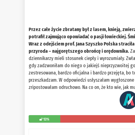
Przez całe życie zbratany był z lasem, knieją, zwie
potrafił zajmująco opowiadać o pasji łowieckiej. Śm
Wraz z odejściem prof. Jana Szyszko Polska stracił
przyroda – najgorętszego obrońcę i orędownika.
Za
dziennikarzy mieli stosunek ciepły i wyrozumiały. Zwł
gdy zadzwoniłam do niego o jakiejś nieprzyzwoitej go
zestresowana, bardzo oficjalna i bardzo przejęta, bo 
przeszkadzam. W odpowiedzi usłyszałam wygłoszone g
zripostowałam odruchowo. Na co on, że kto wie, jak m
13%