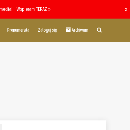
 media!
Wspieram TERAZ »
x
Prenumerata
Zaloguj się
Archiwum