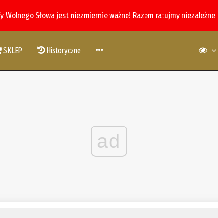
fy Wolnego Słowa jest niezmiernie ważne! Razem ratujmy niezależne
SKLEP
Historyczne
ad