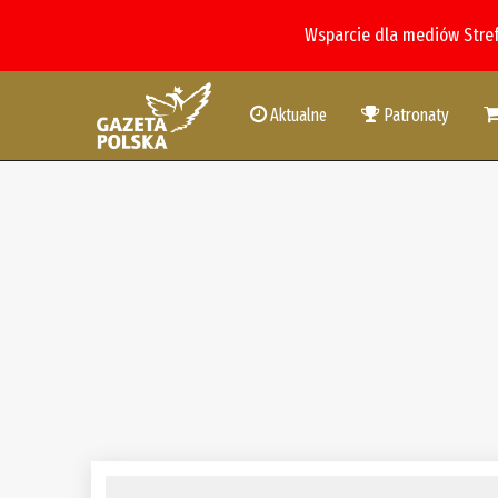
Wsparcie dla mediów Stre
Aktualne
Patronaty