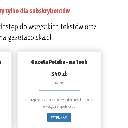
ny tylko dla subskrybentów
dostęp do wszystkich tekstów oraz
 na gazetapolska.pl
e
Gazeta Polska - na 1 rok
340 zł
rocznie
Dostęp przez rok do wszystkich treści serwisu
www.gazetapolska.pl.
WYBIERAM