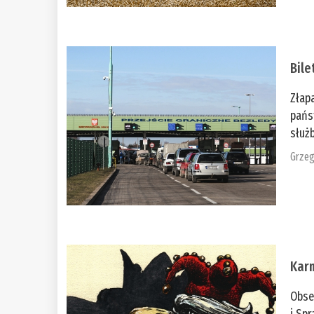
Bile
Złap
pańs
służb
Grzeg
Kar
Obse