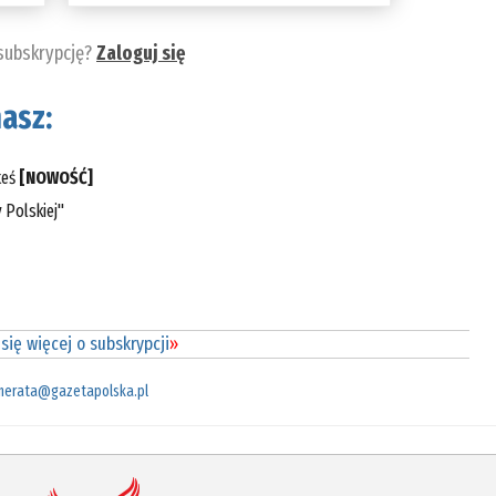
 subskrypcję?
Zaloguj się
asz:
teś
[NOWOŚĆ]
 Polskiej"
się więcej o subskrypcji
»
merata@gazetapolska.pl