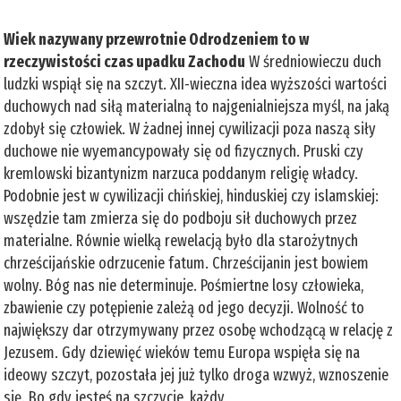
Wiek nazywany przewrotnie Odrodzeniem to w
rzeczywistości czas upadku Zachodu
W średniowieczu duch
ludzki wspiął się na szczyt. XII-wieczna idea wyższości wartości
duchowych nad siłą materialną to najgenialniejsza myśl, na jaką
zdobył się człowiek. W żadnej innej cywilizacji poza naszą siły
duchowe nie wyemancypowały się od fizycznych. Pruski czy
kremlowski bizantynizm narzuca poddanym religię władcy.
Podobnie jest w cywilizacji chińskiej, hinduskiej czy islamskiej:
wszędzie tam zmierza się do podboju sił duchowych przez
materialne. Równie wielką rewelacją było dla starożytnych
chrześcijańskie odrzucenie fatum. Chrześcijanin jest bowiem
wolny. Bóg nas nie determinuje. Pośmiertne losy człowieka,
zbawienie czy potępienie zależą od jego decyzji. Wolność to
największy dar otrzymywany przez osobę wchodzącą w relację z
Jezusem. Gdy dziewięć wieków temu Europa wspięła się na
ideowy szczyt, pozostała jej już tylko droga wzwyż, wznoszenie
się. Bo gdy jesteś na szczycie, każdy