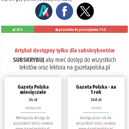
26%
pozostało do przeczytania: 74%
Artykuł dostępny tylko dla subskrybentów
SUBSKRYBUJ
aby mieć dostęp do wszystkich
tekstów oraz lektora na gazetapolska.pl
Gazeta Polska
Gazeta Polska - na
miesięcznie
1 rok
34 zł
340 zł
miesięcznie
rocznie
Miesięczny dostęp do
Dostęp przez rok do
wszystkich treści serwisu
wszystkich treści serwisu
www.gazetapolska.pl.
www.gazetapolska.pl.