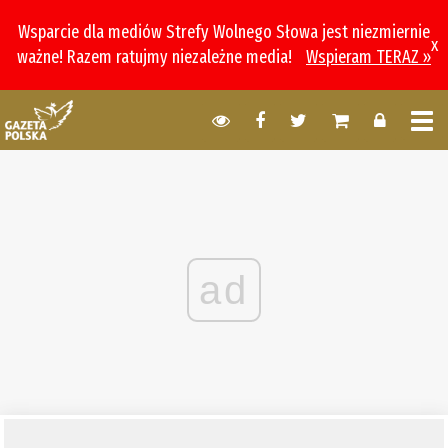
Wsparcie dla mediów Strefy Wolnego Słowa jest niezmiernie
x
ważne! Razem ratujmy niezależne media!
Wspieram TERAZ »
ad