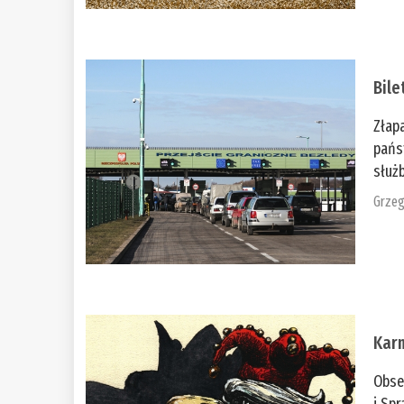
Bile
Złap
pańs
służb
Grzeg
Kar
Obse