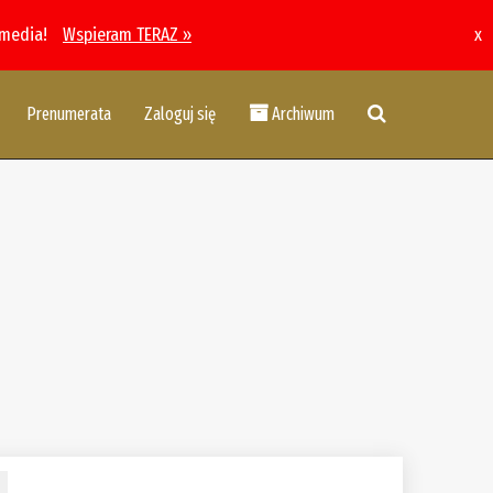
 media!
Wspieram TERAZ »
x
Prenumerata
Zaloguj się
Archiwum