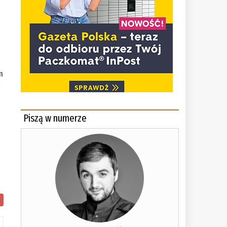
m
ć
Piszą w numerze