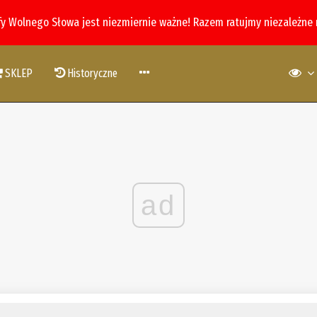
fy Wolnego Słowa jest niezmiernie ważne! Razem ratujmy niezależne
SKLEP
Historyczne
ad