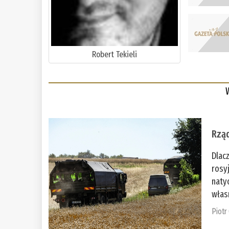
Robert Tekieli
Rząd
Dlac
rosy
naty
włas
Piotr