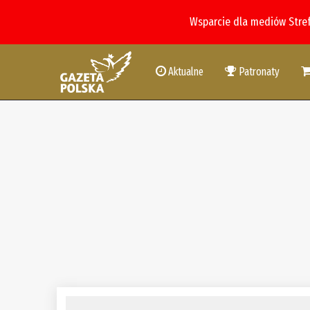
Wsparcie dla mediów Stre
Aktualne
Patronaty