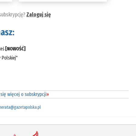
 subskrypcję?
Zaloguj się
asz:
teś
[NOWOŚĆ]
 Polskiej"
się więcej o subskrypcji
»
merata@gazetapolska.pl