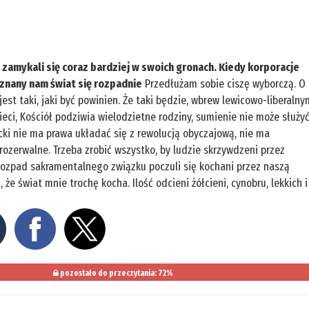
zamykali się coraz bardziej w swoich gronach. Kiedy korporacje
znany nam świat się rozpadnie
Przedłużam sobie ciszę wyborczą. O
st taki, jaki być powinien. Że taki będzie, wbrew lewicowo-liberalny
eci, Kościół podziwia wielodzietne rodziny, sumienie nie może służy
cki nie ma prawa układać się z rewolucją obyczajową, nie ma
rozerwalne. Trzeba zrobić wszystko, by ludzie skrzywdzeni przez
ozpad sakramentalnego związku poczuli się kochani przez naszą
 że świat mnie trochę kocha. Ilość odcieni żółcieni, cynobru, lekkich i
pozostało do przeczytania: 72%