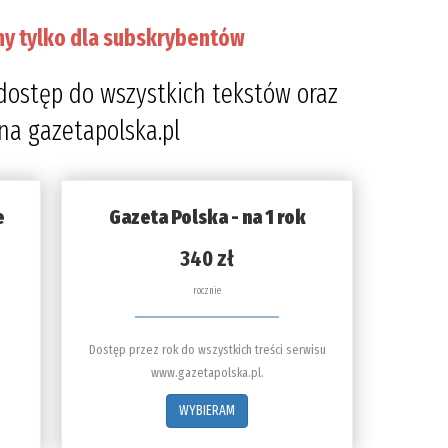
ny tylko dla subskrybentów
dostęp do wszystkich tekstów oraz
 na gazetapolska.pl
e
Gazeta Polska - na 1 rok
340 zł
rocznie
Dostęp przez rok do wszystkich treści serwisu
www.gazetapolska.pl.
WYBIERAM