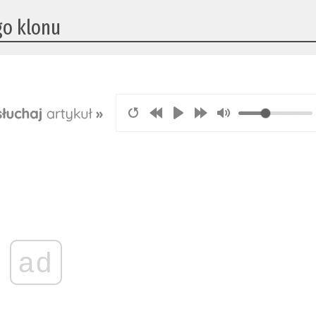
o klonu
ad