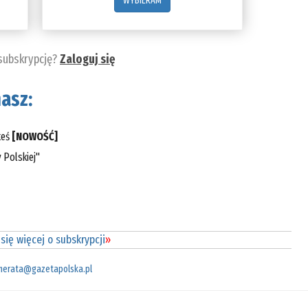
WYBIERAM
 subskrypcję?
Zaloguj się
asz:
teś
[NOWOŚĆ]
 Polskiej"
się więcej o subskrypcji
»
merata@gazetapolska.pl