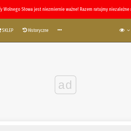
fy Wolnego Słowa jest niezmiernie ważne! Razem ratujmy niezależne
SKLEP
Historyczne
ad