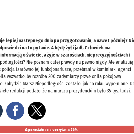
uje lepiej następnego dnia po przygotowaniu, a nawet później? Ni
dpowiedzi na to pytanie. A będę żył i jadł. Człowiek ma
formacją o świecie, a żyje w szarościach, nieprecyzyjnościach i
epodległości? Nie poznam całej prawdy na pewno nigdy. Ale analizują
policja (zarówno jej funkcjonariusze, przebrani w kominiarki agenci
robiła wszystko, by rozróba 200 zadymiarzy przysłoniła pokojową
: zohydzić Marsz Niepodległości zostało, jak co roku, wypełnione. D
le redakcji podało, że na marszu prezydenckim było 35 tys. ludzi.
pozostało do przeczytania: 70%