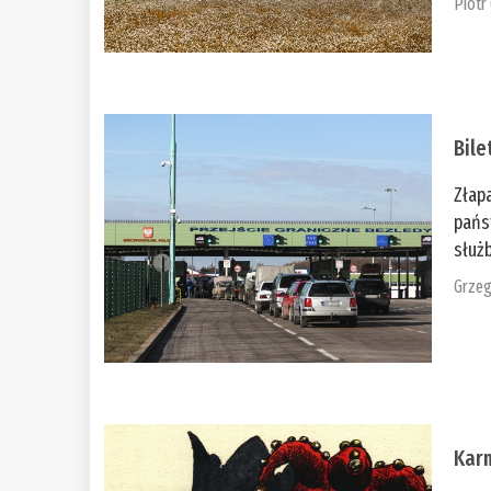
Piotr
Bile
Złap
pańs
służb
Grzeg
Kar