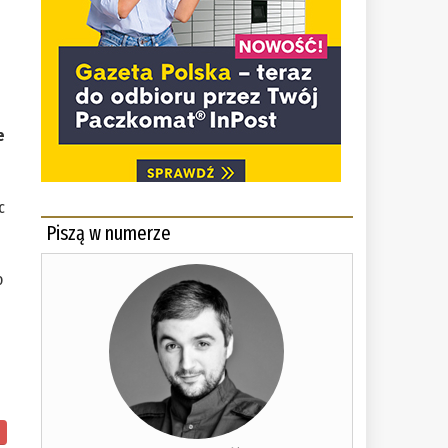
e
c
Piszą w numerze
o