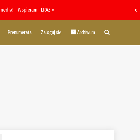
 media!
Wspieram TERAZ »
x
Prenumerata
Zaloguj się
Archiwum