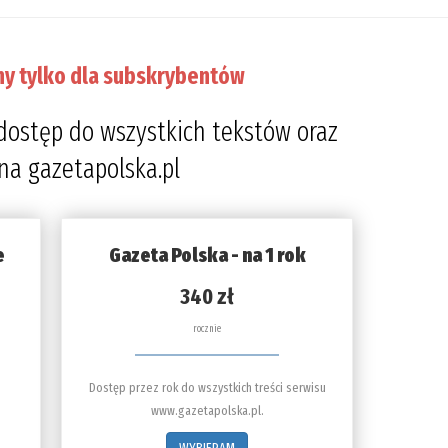
ny tylko dla subskrybentów
dostęp do wszystkich tekstów oraz
 na gazetapolska.pl
e
Gazeta Polska - na 1 rok
340 zł
rocznie
Dostęp przez rok do wszystkich treści serwisu
www.gazetapolska.pl.