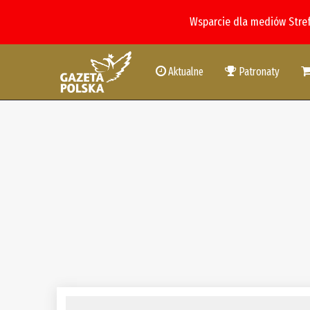
Wsparcie dla mediów Stre
Aktualne
Patronaty