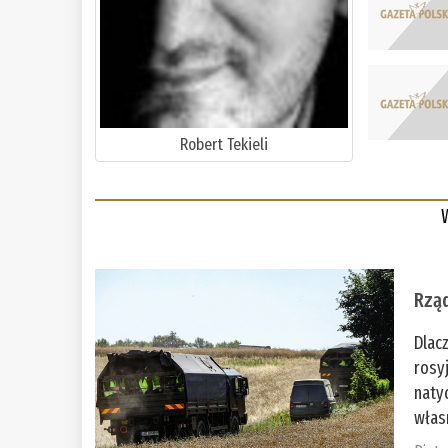
Robert Tekieli
Rząd
Dlac
rosy
naty
włas