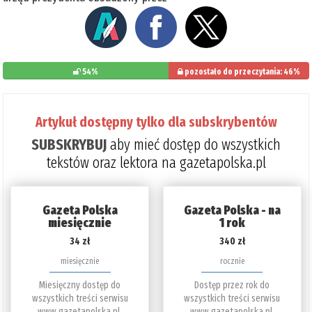
54%
pozostało do przeczytania: 46%
Artykuł dostępny tylko dla subskrybentów
SUBSKRYBUJ
aby mieć dostęp do wszystkich
tekstów oraz lektora na gazetapolska.pl
Gazeta Polska
Gazeta Polska - na
miesięcznie
1 rok
34 zł
340 zł
miesięcznie
rocznie
Miesięczny dostęp do
Dostęp przez rok do
wszystkich treści serwisu
wszystkich treści serwisu
www.gazetapolska.pl.
www.gazetapolska.pl.