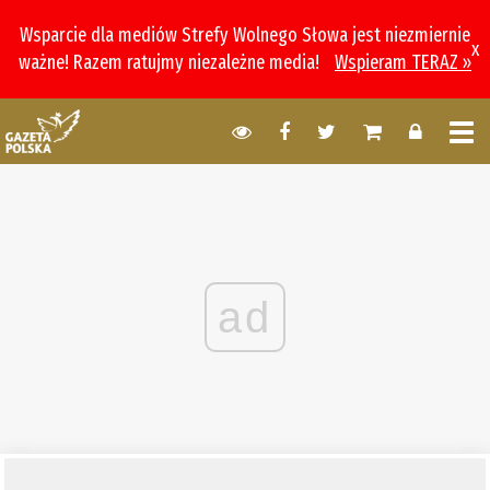
Wsparcie dla mediów Strefy Wolnego Słowa jest niezmiernie
x
ważne! Razem ratujmy niezależne media!
Wspieram TERAZ »
ad