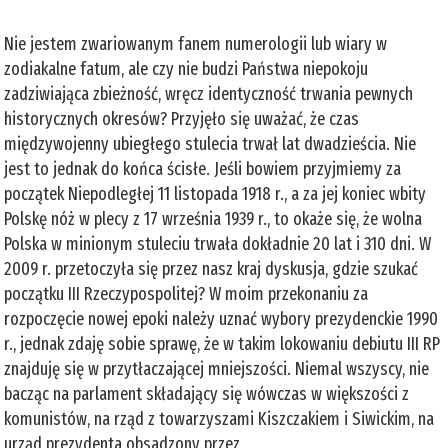
Nie jestem zwariowanym fanem numerologii lub wiary w
zodiakalne fatum, ale czy nie budzi Państwa niepokoju
zadziwiająca zbieżność, wręcz identyczność trwania pewnych
historycznych okresów? Przyjęło się uważać, że czas
międzywojenny ubiegłego stulecia trwał lat dwadzieścia. Nie
jest to jednak do końca ścisłe. Jeśli bowiem przyjmiemy za
początek Niepodległej 11 listopada 1918 r., a za jej koniec wbity
Polskę nóż w plecy z 17 września 1939 r., to okaże się, że wolna
Polska w minionym stuleciu trwała dokładnie 20 lat i 310 dni. W
2009 r. przetoczyła się przez nasz kraj dyskusja, gdzie szukać
początku III Rzeczypospolitej? W moim przekonaniu za
rozpoczęcie nowej epoki należy uznać wybory prezydenckie 1990
r., jednak zdaję sobie sprawę, że w takim lokowaniu debiutu III RP
znajduję się w przytłaczającej mniejszości. Niemal wszyscy, nie
bacząc na parlament składający się wówczas w większości z
komunistów, na rząd z towarzyszami Kiszczakiem i Siwickim, na
urząd prezydenta obsadzony przez