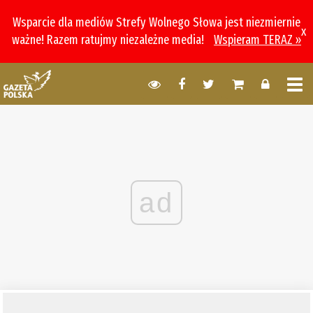
Wsparcie dla mediów Strefy Wolnego Słowa jest niezmiernie
x
ważne! Razem ratujmy niezależne media!
Wspieram TERAZ »
ad