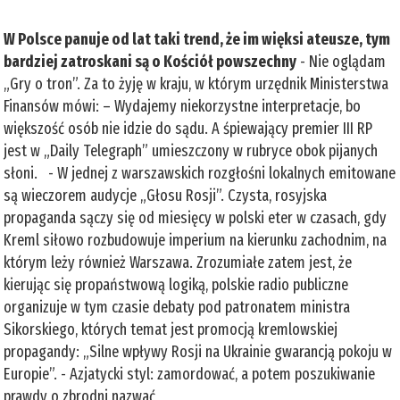
W Polsce panuje od lat taki trend, że im więksi ateusze, tym
bardziej zatroskani są o Kościół powszechny
- Nie oglądam
„Gry o tron”. Za to żyję w kraju, w którym urzędnik Ministerstwa
Finansów mówi: – Wydajemy niekorzystne interpretacje, bo
większość osób nie idzie do sądu. A śpiewający premier III RP
jest w „Daily Telegraph” umieszczony w rubryce obok pijanych
słoni. - W jednej z warszawskich rozgłośni lokalnych emitowane
są wieczorem audycje „Głosu Rosji”. Czysta, rosyjska
propaganda sączy się od miesięcy w polski eter w czasach, gdy
Kreml siłowo rozbudowuje imperium na kierunku zachodnim, na
którym leży również Warszawa. Zrozumiałe zatem jest, że
kierując się propaństwową logiką, polskie radio publiczne
organizuje w tym czasie debaty pod patronatem ministra
Sikorskiego, których temat jest promocją kremlowskiej
propagandy: „Silne wpływy Rosji na Ukrainie gwarancją pokoju w
Europie”. - Azjatycki styl: zamordować, a potem poszukiwanie
prawdy o zbrodni nazwać „