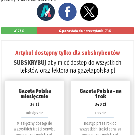
27%
pozostało do przeczytania: 73%
Artykuł dostępny tylko dla subskrybentów
SUBSKRYBUJ
aby mieć dostęp do wszystkich
tekstów oraz lektora na gazetapolska.pl
Gazeta Polska
Gazeta Polska - na
miesięcznie
1 rok
34 zł
340 zł
miesięcznie
rocznie
Miesięczny dostęp do
Dostęp przez rok do
wszystkich treści serwisu
wszystkich treści serwisu
www.gazetapolska.pl.
www.gazetapolska.pl.