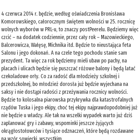
4 czerwca 2014 r. będzie, według oświadczenia Bronisława
Komorowskiego, całorocznym świętem wolności w 25. rocznicę
wolnych wyborów w PRL-u, to znaczy postPeerelu. Będziemy więc
czcić – na dodatek codziennie, przez cały rok – Mazowieckiego,
Balcerowicza, Wałęsę, Michnika itd. Będzie to nieustająca feta
Salonu i jego dokonań. A na czele tego pochodu stanie sam
prezydent. Ta więc za rok będziemy mieli ubaw po pachy, na
placach i ulicach będzie się puszczać różowe balony i będą latać
czekoladowe orły. Co za radość dla młodzieży szkolnej i
przedszkolnej, bo młodzież dorosła już będzie wyjechana na
saksy i nie dostąpi radości z przeżywania rocznicy wolności.
Będzie to kolosalna piarowska przykrywka dla katastrofalnych
rządów Tuska i jego ekipy, choć tej ekipy najprawdopodobniej już
nie będzie u władzy. Ale tak na wszelki wypadek warto już dziś
zaplanować gry i zabawy, wspominki jeszcze żyjących
okrągłostołowców i tysiące odznaczeń, które będą rozdawane
na wzór sowiecki, wszystkim