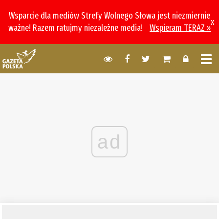
Wsparcie dla mediów Strefy Wolnego Słowa jest niezmiernie
x
ważne! Razem ratujmy niezależne media!
Wspieram TERAZ »
ad