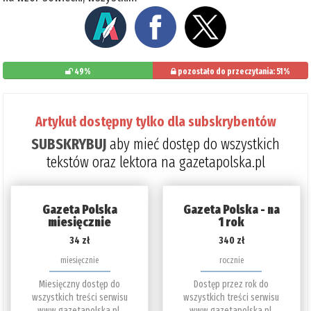
49%
pozostało do przeczytania: 51%
Artykuł dostępny tylko dla subskrybentów
SUBSKRYBUJ
aby mieć dostęp do wszystkich
tekstów oraz lektora na gazetapolska.pl
Gazeta Polska
Gazeta Polska - na
miesięcznie
1 rok
34 zł
340 zł
miesięcznie
rocznie
Miesięczny dostęp do
Dostęp przez rok do
wszystkich treści serwisu
wszystkich treści serwisu
www.gazetapolska.pl.
www.gazetapolska.pl.