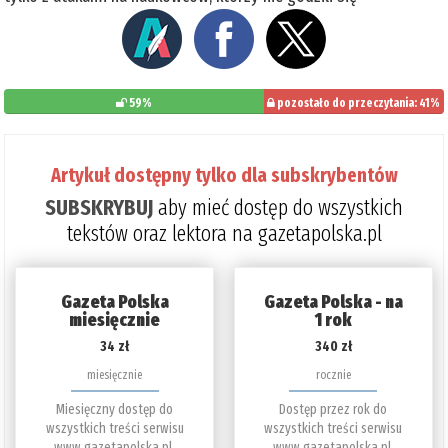
59%
pozostało do przeczytania: 41%
Artykuł dostępny tylko dla subskrybentów
SUBSKRYBUJ
aby mieć dostęp do wszystkich
tekstów oraz lektora na gazetapolska.pl
Gazeta Polska
Gazeta Polska - na
miesięcznie
1 rok
34 zł
340 zł
miesięcznie
rocznie
Miesięczny dostęp do
Dostęp przez rok do
wszystkich treści serwisu
wszystkich treści serwisu
www.gazetapolska.pl.
www.gazetapolska.pl.