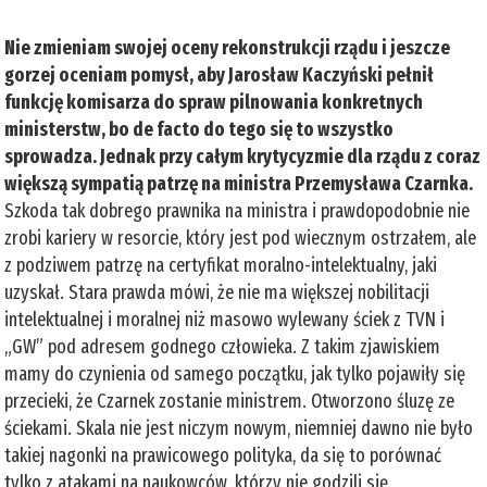
Nie zmieniam swojej oceny rekonstrukcji rządu i jeszcze
gorzej oceniam pomysł, aby Jarosław Kaczyński pełnił
funkcję komisarza do spraw pilnowania konkretnych
ministerstw, bo de facto do tego się to wszystko
sprowadza. Jednak przy całym krytycyzmie dla rządu z coraz
większą sympatią patrzę na ministra Przemysława Czarnka.
Szkoda tak dobrego prawnika na ministra i prawdopodobnie nie
zrobi kariery w resorcie, który jest pod wiecznym ostrzałem, ale
z podziwem patrzę na certyfikat moralno-intelektualny, jaki
uzyskał. Stara prawda mówi, że nie ma większej nobilitacji
intelektualnej i moralnej niż masowo wylewany ściek z TVN i
„GW” pod adresem godnego człowieka. Z takim zjawiskiem
mamy do czynienia od samego początku, jak tylko pojawiły się
przecieki, że Czarnek zostanie ministrem. Otworzono śluzę ze
ściekami. Skala nie jest niczym nowym, niemniej dawno nie było
takiej nagonki na prawicowego polityka, da się to porównać
tylko z atakami na naukowców, którzy nie godzili się