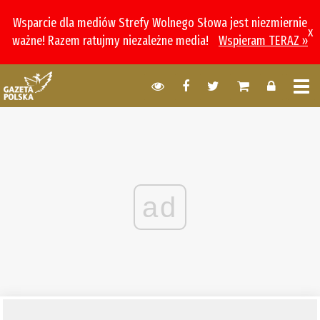
Wsparcie dla mediów Strefy Wolnego Słowa jest niezmiernie
x
ważne! Razem ratujmy niezależne media!
Wspieram TERAZ »
ad