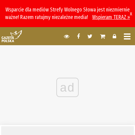
Wsparcie dla mediów Strefy Wolnego Słowa jest niezmiernie
x
ważne! Razem ratujmy niezależne media!
Wspieram TERAZ »
ad