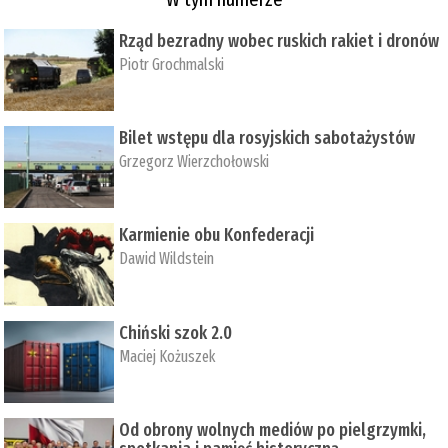
Rząd bezradny wobec ruskich rakiet i dronów
Piotr Grochmalski
Bilet wstępu dla rosyjskich sabotażystów
Grzegorz Wierzchołowski
Karmienie obu Konfederacji
Dawid Wildstein
Chiński szok 2.0
Maciej Kożuszek
Od obrony wolnych mediów po pielgrzymki,