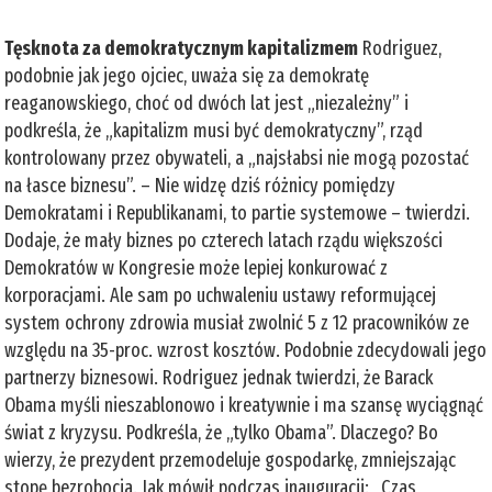
Tęsknota za demokratycznym kapitalizmem
Rodriguez,
podobnie jak jego ojciec, uważa się za demokratę
reaganowskiego, choć od dwóch lat jest „niezależny” i
podkreśla, że „kapitalizm musi być demokratyczny”, rząd
kontrolowany przez obywateli, a „najsłabsi nie mogą pozostać
na łasce biznesu”. – Nie widzę dziś różnicy pomiędzy
Demokratami i Republikanami, to partie systemowe – twierdzi.
Dodaje, że mały biznes po czterech latach rządu większości
Demokratów w Kongresie może lepiej konkurować z
korporacjami. Ale sam po uchwaleniu ustawy reformującej
system ochrony zdrowia musiał zwolnić 5 z 12 pracowników ze
względu na 35-proc. wzrost kosztów. Podobnie zdecydowali jego
partnerzy biznesowi. Rodriguez jednak twierdzi, że Barack
Obama myśli nieszablonowo i kreatywnie i ma szansę wyciągnąć
świat z kryzysu. Podkreśla, że „tylko Obama”. Dlaczego? Bo
wierzy, że prezydent przemodeluje gospodarkę, zmniejszając
stopę bezrobocia. Jak mówił podczas inauguracji: „Czas