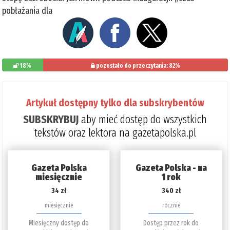
pobłażania dla
18%
pozostało do przeczytania: 82%
Artykuł dostępny tylko dla subskrybentów
SUBSKRYBUJ
aby mieć dostęp do wszystkich
tekstów oraz lektora na gazetapolska.pl
Gazeta Polska
Gazeta Polska - na
miesięcznie
1 rok
34 zł
340 zł
miesięcznie
rocznie
Miesięczny dostęp do
Dostęp przez rok do