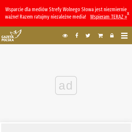
Wsparcie dla mediów Strefy Wolnego Słowa jest niezmiernie
x
ważne! Razem ratujmy niezależne media!
Wspieram TERAZ »
ad