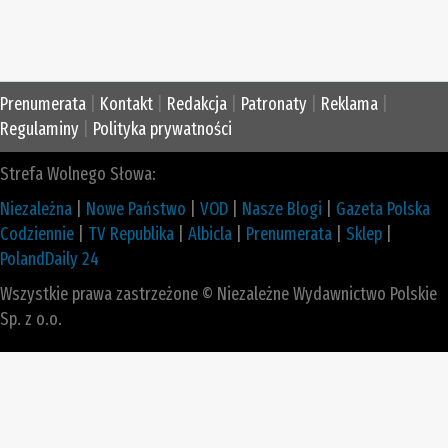
Prenumerata
|
Kontakt
|
Redakcja
|
Patronaty
|
Reklama
|
Regulaminy
|
Polityka prywatności
Strefa Wolnego Słowa:
Niezależna
|
Nowe Państwo
|
VOD
|
Nasze Blogi
|
Gazeta Polska
Codziennie
|
TV Republika
|
Albicla
|
Prenumerata
|
Sklep
|
PolandDaily 24
Wszystkie prawa zastrzeżone © Niezależne Wydawnictwo Polskie
Sp. z o.o.