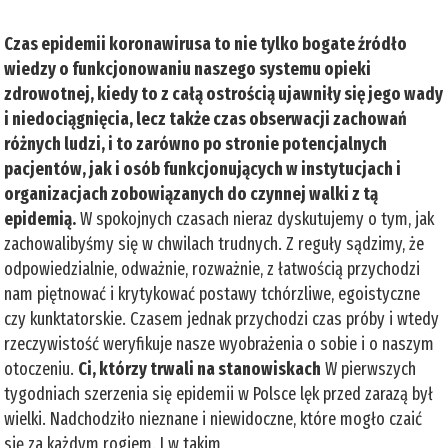
Czas epidemii koronawirusa to nie tylko bogate źródło
wiedzy o funkcjonowaniu naszego systemu opieki
zdrowotnej, kiedy to z całą ostrością ujawniły się jego wady
i niedociągnięcia, lecz także czas obserwacji zachowań
różnych ludzi, i to zarówno po stronie potencjalnych
pacjentów, jak i osób funkcjonujących w instytucjach i
organizacjach zobowiązanych do czynnej walki z tą
epidemią.
W spokojnych czasach nieraz dyskutujemy o tym, jak
zachowalibyśmy się w chwilach trudnych. Z reguły sądzimy, że
odpowiedzialnie, odważnie, rozważnie, z łatwością przychodzi
nam piętnować i krytykować postawy tchórzliwe, egoistyczne
czy kunktatorskie. Czasem jednak przychodzi czas próby i wtedy
rzeczywistość weryfikuje nasze wyobrażenia o sobie i o naszym
otoczeniu.
Ci, którzy trwali na stanowiskach
W pierwszych
tygodniach szerzenia się epidemii w Polsce lęk przed zarazą był
wielki. Nadchodziło nieznane i niewidoczne, które mogło czaić
się za każdym rogiem. I w takim