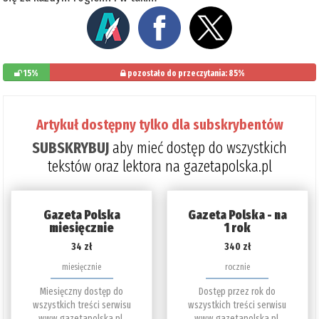
15%
pozostało do przeczytania: 85%
Artykuł dostępny tylko dla subskrybentów
SUBSKRYBUJ
aby mieć dostęp do wszystkich
tekstów oraz lektora na gazetapolska.pl
Gazeta Polska
Gazeta Polska - na
miesięcznie
1 rok
34 zł
340 zł
miesięcznie
rocznie
Miesięczny dostęp do
Dostęp przez rok do
wszystkich treści serwisu
wszystkich treści serwisu
www.gazetapolska.pl.
www.gazetapolska.pl.