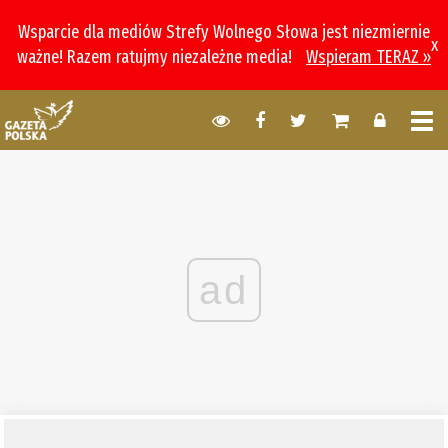
Wsparcie dla mediów Strefy Wolnego Słowa jest niezmiernie
x
ważne! Razem ratujmy niezależne media!
Wspieram TERAZ »
ad