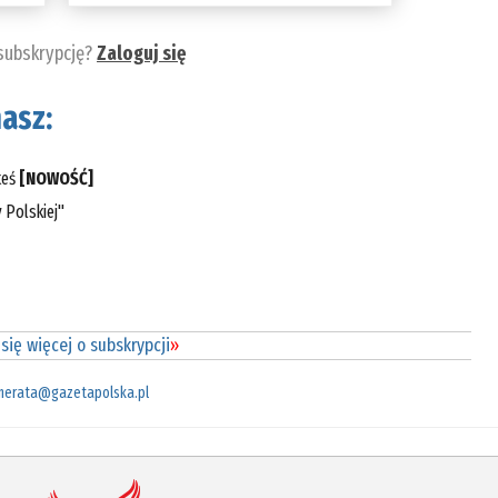
 subskrypcję?
Zaloguj się
asz:
teś
[NOWOŚĆ]
 Polskiej"
się więcej o subskrypcji
»
merata@gazetapolska.pl