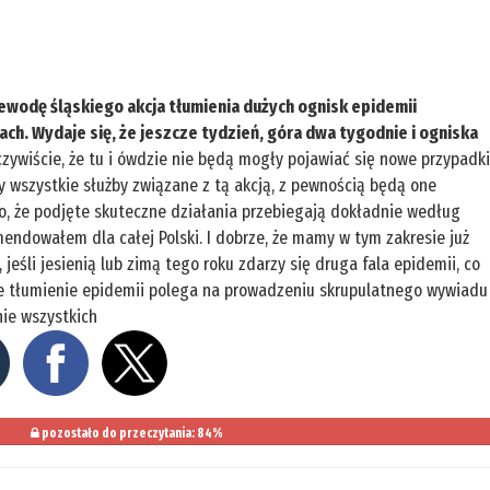
ewodę śląskiego akcja tłumienia dużych ognisk epidemii
ch. Wydaje się, że jeszcze tydzień, góra dwa tygodnie i ogniska
zywiście, że tu i ówdzie nie będą mogły pojawiać się nowe przypadk
y wszystkie służby związane z tą akcją, z pewnością będą one
o, że podjęte skuteczne działania przebiegają dokładnie według
ndowałem dla całej Polski. I dobrze, że mamy w tym zakresie już
jeśli jesienią lub zimą tego roku zdarzy się druga fala epidemii, co
ne tłumienie epidemii polega na prowadzeniu skrupulatnego wywiadu
ie wszystkich
pozostało do przeczytania: 84%