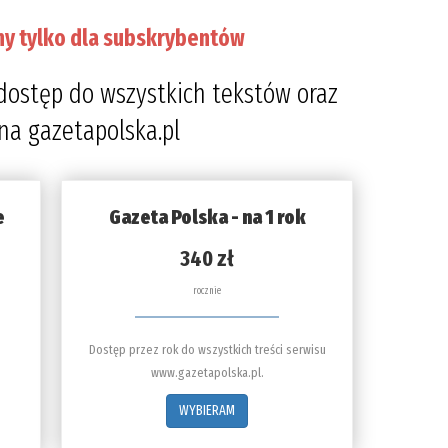
ny tylko dla subskrybentów
dostęp do wszystkich tekstów oraz
 na gazetapolska.pl
e
Gazeta Polska - na 1 rok
340 zł
rocznie
Dostęp przez rok do wszystkich treści serwisu
www.gazetapolska.pl.
WYBIERAM