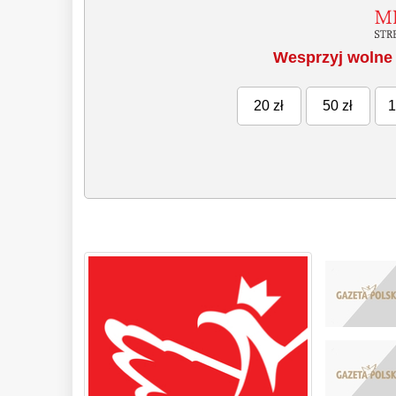
Wesprzyj wolne 
20 zł
50 zł
1