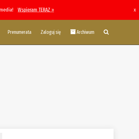
 media!
Wspieram TERAZ »
x
Prenumerata
Zaloguj się
Archiwum