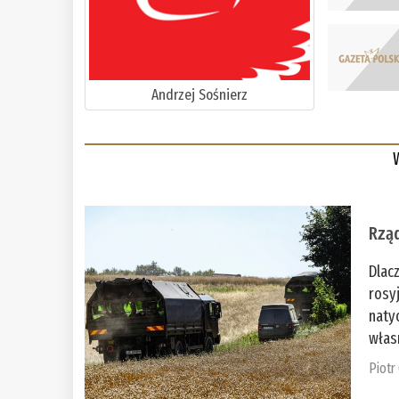
Andrzej Sośnierz
Rząd
Dlac
rosy
naty
włas
Piotr