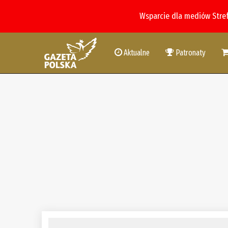
Wsparcie dla mediów Stre
Aktualne
Patronaty