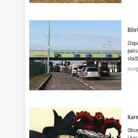
Bile
Złap
pańs
służb
Grzeg
Kar
Obse