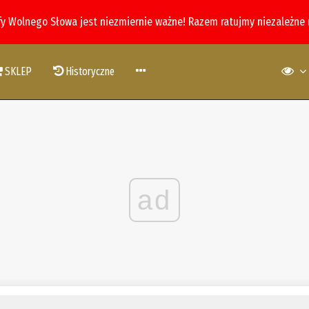
fy Wolnego Słowa jest niezmiernie ważne! Razem ratujmy niezależne
SKLEP
Historyczne
ad