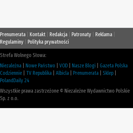
Prenumerata
|
Kontakt
|
Redakcja
|
Patronaty
|
Reklama
|
Regulaminy
|
Polityka prywatności
Strefa Wolnego Słowa:
Niezależna
|
Nowe Państwo
|
VOD
|
Nasze Blogi
|
Gazeta Polska
Codziennie
|
TV Republika
|
Albicla
|
Prenumerata
|
Sklep
|
PolandDaily 24
Wszystkie prawa zastrzeżone © Niezależne Wydawnictwo Polskie
Sp. z o.o.