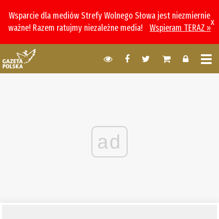
Wsparcie dla mediów Strefy Wolnego Słowa jest niezmiernie
x
ważne! Razem ratujmy niezależne media!
Wspieram TERAZ »
ad