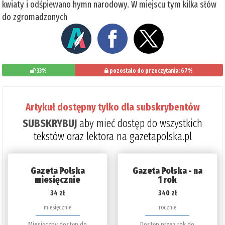
kwiaty i odśpiewano hymn narodowy. W miejscu tym kilka słów
do zgromadzonych
33%
pozostało do przeczytania: 67%
Artykuł dostępny tylko dla subskrybentów
SUBSKRYBUJ
aby mieć dostęp do wszystkich
tekstów oraz lektora na gazetapolska.pl
Gazeta Polska
Gazeta Polska - na
miesięcznie
1 rok
34 zł
340 zł
miesięcznie
rocznie
Miesięczny dostęp do
Dostęp przez rok do