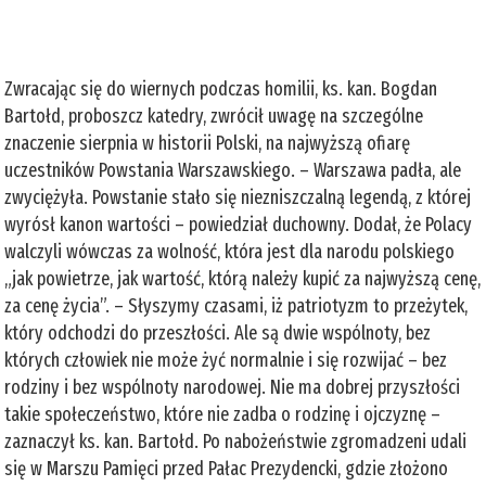
Zwracając się do wiernych podczas homilii, ks. kan. Bogdan
Bartołd, proboszcz katedry, zwrócił uwagę na szczególne
znaczenie sierpnia w historii Polski, na najwyższą ofiarę
uczestników Powstania Warszawskiego. – Warszawa padła, ale
zwyciężyła. Powstanie stało się niezniszczalną legendą, z której
wyrósł kanon wartości – powiedział duchowny. Dodał, że Polacy
walczyli wówczas za wolność, która jest dla narodu polskiego
„jak powietrze, jak wartość, którą należy kupić za najwyższą cenę,
za cenę życia”. – Słyszymy czasami, iż patriotyzm to przeżytek,
który odchodzi do przeszłości. Ale są dwie wspólnoty, bez
których człowiek nie może żyć normalnie i się rozwijać – bez
rodziny i bez wspólnoty narodowej. Nie ma dobrej przyszłości
takie społeczeństwo, które nie zadba o rodzinę i ojczyznę –
zaznaczył ks. kan. Bartołd. Po nabożeństwie zgromadzeni udali
się w Marszu Pamięci przed Pałac Prezydencki, gdzie złożono