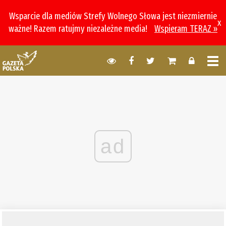
Wsparcie dla mediów Strefy Wolnego Słowa jest niezmiernie
x
ważne! Razem ratujmy niezależne media!
Wspieram TERAZ »
ad