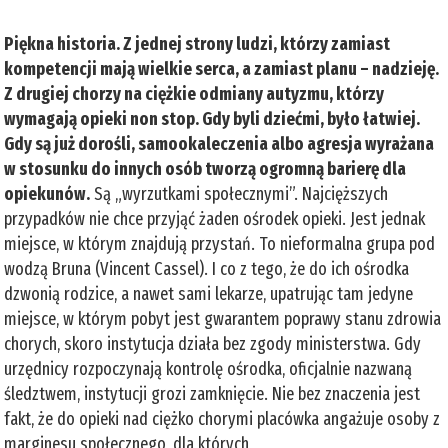
Piękna historia. Z jednej strony ludzi, którzy zamiast
kompetencji mają wielkie serca, a zamiast planu – nadzieję.
Z drugiej chorzy na ciężkie odmiany autyzmu, którzy
wymagają opieki non stop. Gdy byli dziećmi, było łatwiej.
Gdy są już dorośli, samookaleczenia albo agresja wyrażana
w stosunku do innych osób tworzą ogromną barierę dla
opiekunów.
Są „wyrzutkami społecznymi”. Najcięższych
przypadków nie chce przyjąć żaden ośrodek opieki. Jest jednak
miejsce, w którym znajdują przystań. To nieformalna grupa pod
wodzą Bruna (Vincent Cassel). I co z tego, że do ich ośrodka
dzwonią rodzice, a nawet sami lekarze, upatrując tam jedyne
miejsce, w którym pobyt jest gwarantem poprawy stanu zdrowia
chorych, skoro instytucja działa bez zgody ministerstwa. Gdy
urzędnicy rozpoczynają kontrolę ośrodka, oficjalnie nazwaną
śledztwem, instytucji grozi zamknięcie. Nie bez znaczenia jest
fakt, że do opieki nad ciężko chorymi placówka angażuje osoby z
marginesu społecznego, dla których