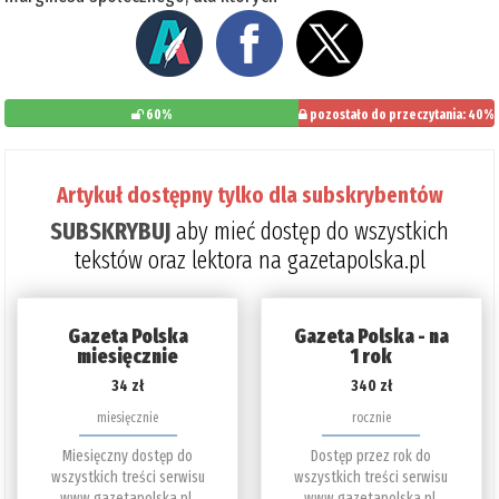
60%
pozostało do przeczytania: 40%
Artykuł dostępny tylko dla subskrybentów
SUBSKRYBUJ
aby mieć dostęp do wszystkich
tekstów oraz lektora na gazetapolska.pl
Gazeta Polska
Gazeta Polska - na
miesięcznie
1 rok
34 zł
340 zł
miesięcznie
rocznie
Miesięczny dostęp do
Dostęp przez rok do
wszystkich treści serwisu
wszystkich treści serwisu
www.gazetapolska.pl.
www.gazetapolska.pl.