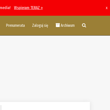
 media!
Wspieram TERAZ »
x
Prenumerata
Zaloguj się
Archiwum