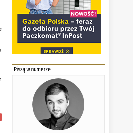
e
e
Piszą w numerze
e