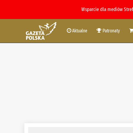
Wsparcie dla mediów Stre
Aktualne
Patronaty