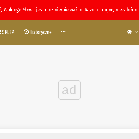
fy Wolnego Słowa jest niezmiernie ważne! Razem ratujmy niezależne
SKLEP
Historyczne
ad