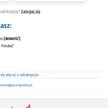
 subskrypcję?
Zaloguj się
asz:
teś
[NOWOŚĆ]
 Polskiej"
się więcej o subskrypcji
»
merata@gazetapolska.pl