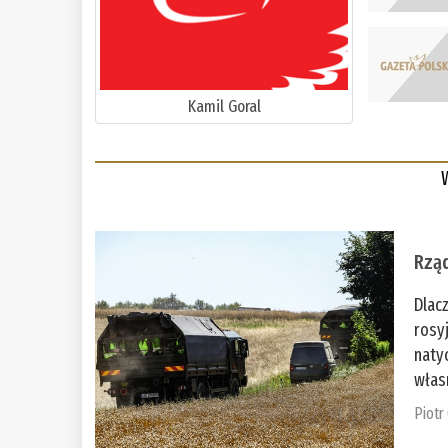
Kamil Goral
Rząd
Dlac
rosy
naty
włas
Piotr