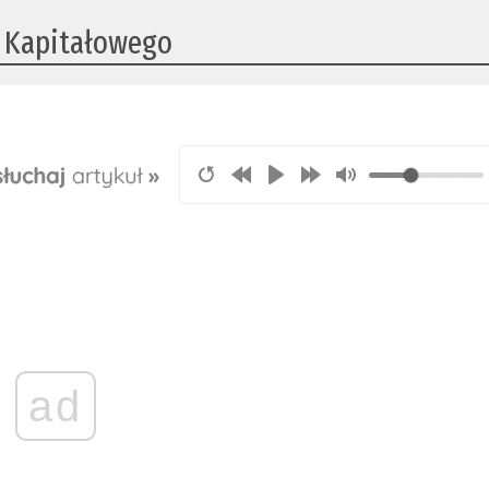
u Kapitałowego
ad