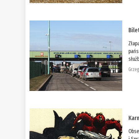
Bile
Złap
pańs
służb
Grzeg
Kar
Obse