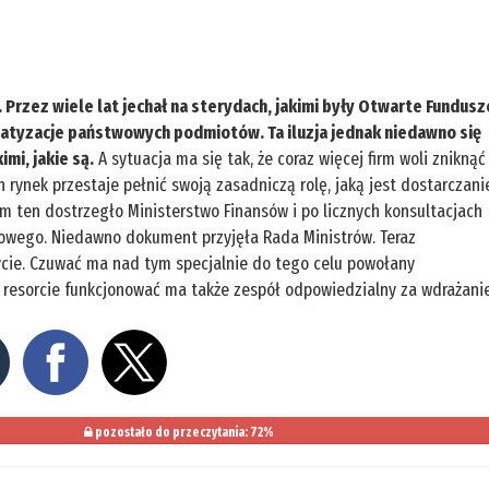
Przez wiele lat jechał na sterydach, jakimi były Otwarte Fundusz
atyzacje państwowych podmiotów. Ta iluzja jednak niedawno się
mi, jakie są.
A sytuacja ma się tak, że coraz więcej firm woli zniknąć
ch rynek przestaje pełnić swoją zasadniczą rolę, jaką jest dostarczani
m ten dostrzegło Ministerstwo Finansów i po licznych konsultacjach
łowego. Niedawno dokument przyjęła Rada Ministrów. Teraz
ycie. Czuwać ma nad tym specjalnie do tego celu powołany
 resorcie funkcjonować ma także zespół odpowiedzialny za wdrażani
pozostało do przeczytania: 72%