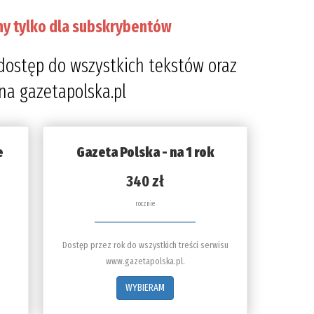
ny tylko dla subskrybentów
dostęp do wszystkich tekstów oraz
 na gazetapolska.pl
e
Gazeta Polska - na 1 rok
340 zł
rocznie
Dostęp przez rok do wszystkich treści serwisu
www.gazetapolska.pl.
WYBIERAM