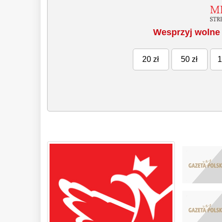
Wesprzyj wolne 
20 zł
50 zł
1