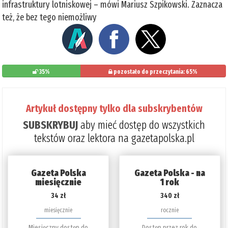
infrastruktury lotniskowej – mówi Mariusz Szpikowski. Zaznacza
też, że bez tego niemożliwy
35%
pozostało do przeczytania: 65%
Artykuł dostępny tylko dla subskrybentów
SUBSKRYBUJ
aby mieć dostęp do wszystkich
tekstów oraz lektora na gazetapolska.pl
Gazeta Polska
Gazeta Polska - na
miesięcznie
1 rok
34 zł
340 zł
miesięcznie
rocznie
Miesięczny dostęp do
Dostęp przez rok do