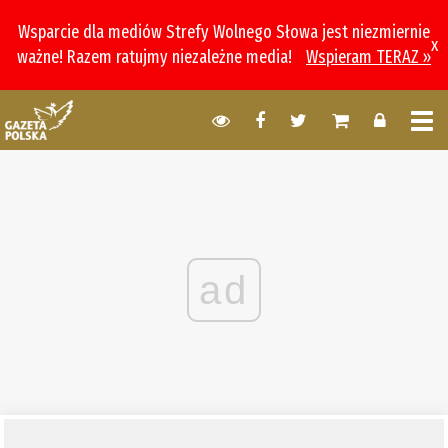
Wsparcie dla mediów Strefy Wolnego Słowa jest niezmiernie
x
ważne! Razem ratujmy niezależne media!
Wspieram TERAZ »
ad