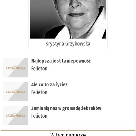
Krystyna Grzybowska
Najlepsza jest ta niepewność
Felieton
Ale co to za życie?
Felieton
Zamienią nas w gromadę żebraków
Felieton
W tym numerze