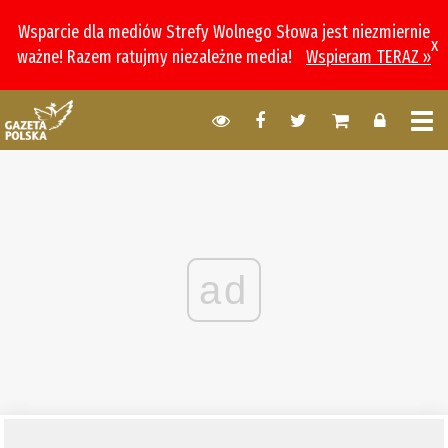
Wsparcie dla mediów Strefy Wolnego Słowa jest niezmiernie
x
ważne! Razem ratujmy niezależne media!
Wspieram TERAZ »
ad