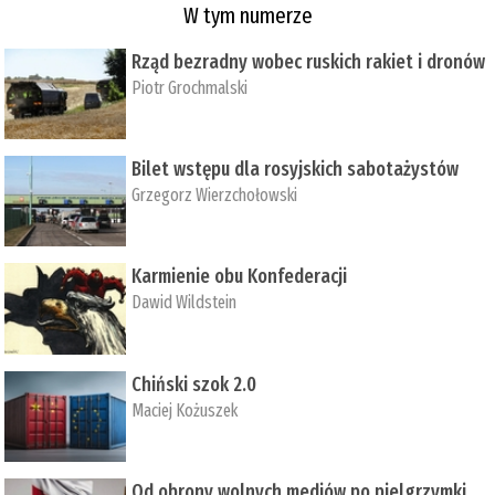
W tym numerze
Rząd bezradny wobec ruskich rakiet i dronów
Piotr Grochmalski
Bilet wstępu dla rosyjskich sabotażystów
Grzegorz Wierzchołowski
Karmienie obu Konfederacji
Dawid Wildstein
Chiński szok 2.0
Maciej Kożuszek
Od obrony wolnych mediów po pielgrzymki,