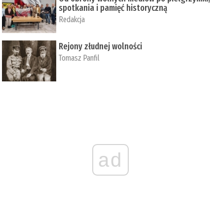
spotkania i pamięć historyczną
Redakcja
Rejony złudnej wolności
Tomasz Panfil
ad