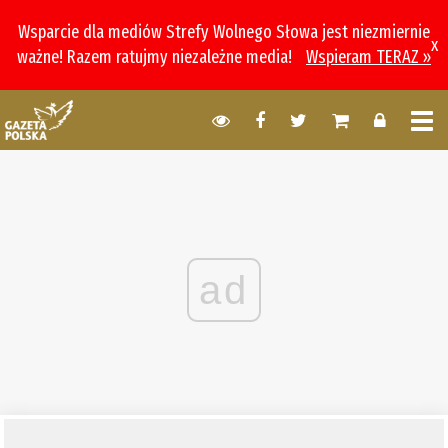
Wsparcie dla mediów Strefy Wolnego Słowa jest niezmiernie
x
ważne! Razem ratujmy niezależne media!
Wspieram TERAZ »
ad