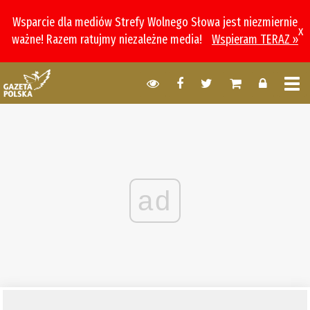
Wsparcie dla mediów Strefy Wolnego Słowa jest niezmiernie
x
ważne! Razem ratujmy niezależne media!
Wspieram TERAZ »
ad