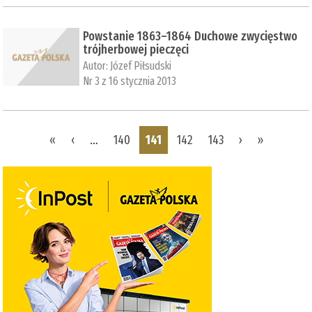
Powstanie 1863–1864 Duchowe zwycięstwo
trójherbowej pieczęci
Autor:
Józef Piłsudski
Nr 3 z 16 stycznia 2013
Pages
«
‹
…
140
141
142
143
›
»