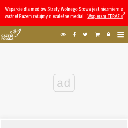
Wsparcie dla mediów Strefy Wolnego Słowa jest niezmiernie
x
ważne! Razem ratujmy niezależne media!
Wspieram TERAZ »
ad