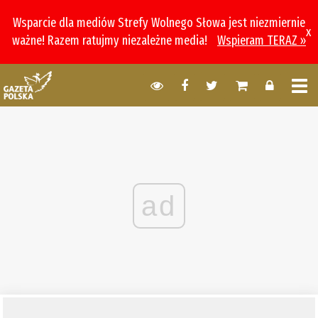
Wsparcie dla mediów Strefy Wolnego Słowa jest niezmiernie
x
ważne! Razem ratujmy niezależne media!
Wspieram TERAZ »
ad