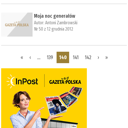
Moja noc generałów
Autor:
Antoni Zambrowski
Nr 50 z 12 grudnia 2012
Pages
«
‹
…
139
140
141
142
›
»