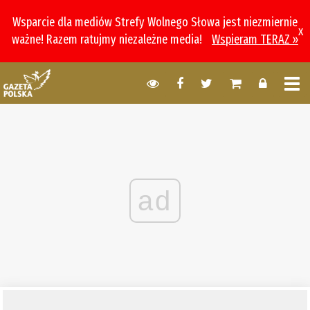
Wsparcie dla mediów Strefy Wolnego Słowa jest niezmiernie
x
ważne! Razem ratujmy niezależne media!
Wspieram TERAZ »
ad