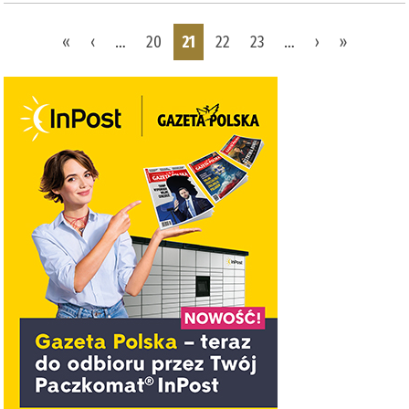
Pages
«
‹
…
20
21
22
23
…
›
»