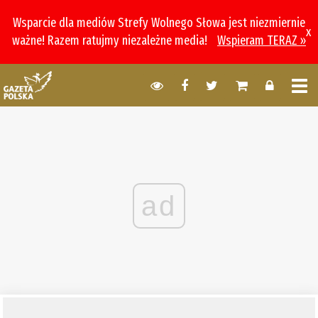
Wsparcie dla mediów Strefy Wolnego Słowa jest niezmiernie
x
ważne! Razem ratujmy niezależne media!
Wspieram TERAZ »
ad