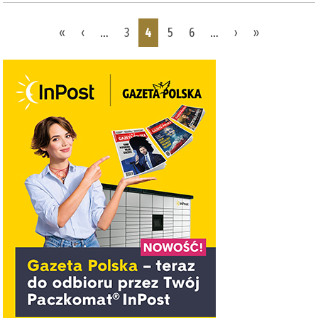
Pages
«
‹
…
3
4
5
6
…
›
»