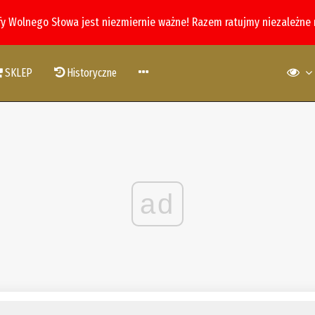
fy Wolnego Słowa jest niezmiernie ważne! Razem ratujmy niezależne
SKLEP
Historyczne
ad