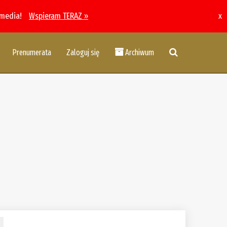
 media!
Wspieram TERAZ »
x
Prenumerata
Zaloguj się
Archiwum