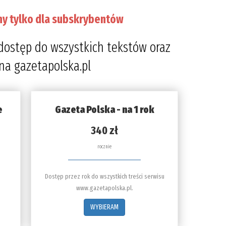
ny tylko dla subskrybentów
dostęp do wszystkich tekstów oraz
 na gazetapolska.pl
e
Gazeta Polska - na 1 rok
340 zł
rocznie
Dostęp przez rok do wszystkich treści serwisu
www.gazetapolska.pl.
WYBIERAM