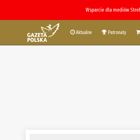
Wsparcie dla mediów Stre
Aktualne
Patronaty