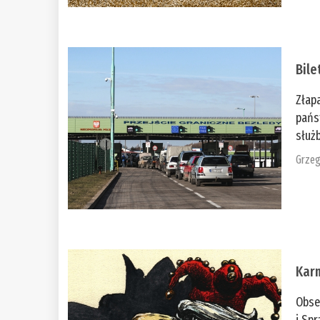
Bile
Złap
pańs
służb
Grzeg
Kar
Obse