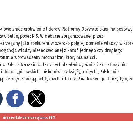
a owo zniecierpliwienie liderów Platformy Obywatelskiej, na postawy
sław Sellin, poseł PiS. W debacie zorganizowanej przez
postrzegany jako konkurent w szeroko pojętej domenie władzy, w które
 arogancja władzy niezadowolonej z kazań jednego czy drugiego
kwentnie wprowadzany mechanizm, który ma na celu
w Polsce. Na razie widać z tych działań wyraźnie, że ci, którzy nie
do roli „pisowskich” biskupów czy księży, których „Polska nie
ają się więc z presją polityków Platformy. Paradoksem jest przy tym, ż
pozostało do przeczytania: 88%