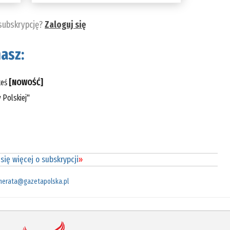
 subskrypcję?
Zaloguj się
asz:
teś
[NOWOŚĆ]
 Polskiej"
się więcej o subskrypcji
»
merata@gazetapolska.pl