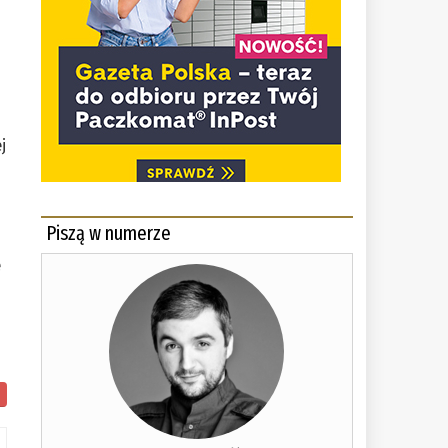
j
Piszą w numerze
e