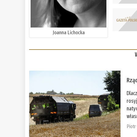
Joanna Lichocka
Rząd
Dlac
rosy
naty
włas
Piotr