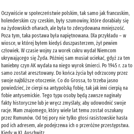
Oczywiście w społeczeństwie polskim, tak samo jak francuskim,
holenderskim czy czeskim, były szumowiny, które dorabiały się
na żydowskich ofiarach, ale była to zdecydowana mniejszość.
Poza tym, taka postawa była napiętnowana. Dla przykładu – w
wiosce, w której byłem kiedyś duszpasterzem, żył pewien
człowiek. W czasie wojny za worek cukru wydał Niemcom
ukrywającego się Żyda. Później sam musiał uciekać, gdyż za ten
haniebny czyn AK wydała na niego wyrok śmierci. Po 1945 r. za to
samo został aresztowany. Do końca życia był odrzucony przez
swoje najbliższe otoczenie. Co do Grossa, to trzeba jasno
powiedzieć, że cierpi na antypolską fobię, tak jak inni cierpią na
fobie antysemickie. Tego typu osoby będą zawsze naginały
fakty historyczne lub je wręcz zmyślały, aby udowodnić swoje
racje. Mam znajomego, który wiele lat temu został oszukany
przez Rumunów. Od tej pory nie tylko głosi rasistowskie hasła
pod ich adresem, ale podejrzewa ich o przeróżne przestępstwa.
Kiedy w KL Auschwitz