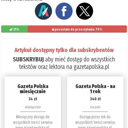
21%
pozostało do przeczytania: 79%
Artykuł dostępny tylko dla subskrybentów
SUBSKRYBUJ
aby mieć dostęp do wszystkich
tekstów oraz lektora na gazetapolska.pl
Gazeta Polska
Gazeta Polska - na
miesięcznie
1 rok
34 zł
340 zł
miesięcznie
rocznie
Miesięczny dostęp do
Dostęp przez rok do
wszystkich treści serwisu
wszystkich treści serwisu
www.gazetapolska.pl.
www.gazetapolska.pl.