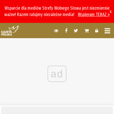
Wsparcie dla mediów Strefy Wolnego Słowa jest niezmiernie
x
ważne! Razem ratujmy niezależne media!
Wspieram TERAZ »
ad