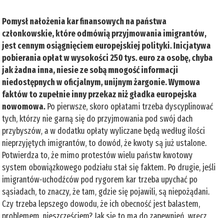
Pomysł nałożenia kar finansowych na państwa
członkowskie, które odmówią przyjmowania imigrantów,
jest cennym osiągnięciem europejskiej polityki. Inicjatywa
pobierania opłat w wysokości 250 tys. euro za osobę, chyba
jak żadna inna, niesie ze sobą mnogość informacji
niedostępnych w oficjalnym, unijnym żargonie. Wymowa
faktów to zupełnie inny przekaz niż gładka europejska
nowomowa.
Po pierwsze, skoro opłatami trzeba dyscyplinować
tych, którzy nie garną się do przyjmowania pod swój dach
przybyszów, a w dodatku opłaty wyliczane będą według ilości
nieprzyjętych imigrantów, to dowód, że kwoty są już ustalone.
Potwierdza to, że mimo protestów wielu państw kwotowy
system obowiązkowego podziału stał się faktem. Po drugie, jeśli
imigrantów-uchodźców pod rygorem kar trzeba upychać po
sąsiadach, to znaczy, że tam, gdzie się pojawili, są niepożądani.
Czy trzeba lepszego dowodu, że ich obecność jest balastem,
problemem, nieszczęściem? Jak się to ma do zapewnień, wręcz