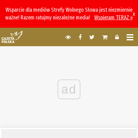
Wsparcie dla mediów Strefy Wolnego Słowa jest niezmiernie
x
ważne! Razem ratujmy niezależne media!
Wspieram TERAZ »
ad