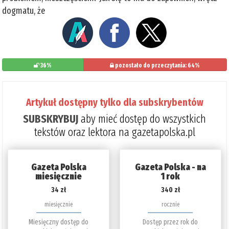
dogmatu, że
36%
pozostało do przeczytania: 64%
Artykuł dostępny tylko dla subskrybentów
SUBSKRYBUJ
aby mieć dostęp do wszystkich
tekstów oraz lektora na gazetapolska.pl
Gazeta Polska
Gazeta Polska - na
miesięcznie
1 rok
34 zł
340 zł
miesięcznie
rocznie
Miesięczny dostęp do
Dostęp przez rok do