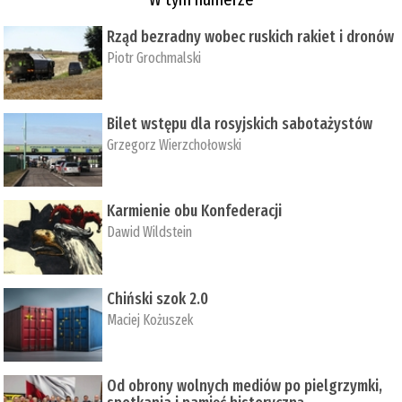
Rząd bezradny wobec ruskich rakiet i dronów
Piotr Grochmalski
Bilet wstępu dla rosyjskich sabotażystów
Grzegorz Wierzchołowski
Karmienie obu Konfederacji
Dawid Wildstein
Chiński szok 2.0
Maciej Kożuszek
Od obrony wolnych mediów po pielgrzymki,