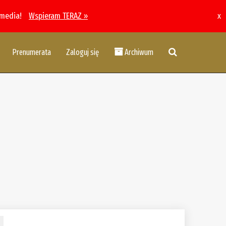
 media!
Wspieram TERAZ »
x
Prenumerata
Zaloguj się
Archiwum