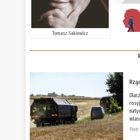
Tomasz Sakiewicz
Rząd
Dlac
rosy
naty
włas
Piotr