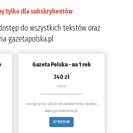
ny tylko dla subskrybentów
dostęp do wszystkich tekstów oraz
 na gazetapolska.pl
e
Gazeta Polska - na 1 rok
340 zł
rocznie
Dostęp przez rok do wszystkich treści serwisu
www.gazetapolska.pl.
WYBIERAM