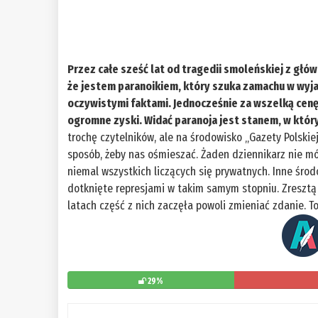
Przez całe sześć lat od tragedii smoleńskiej z gł
że jestem paranoikiem, który szuka zamachu w wyjaśn
oczywistymi faktami. Jednocześnie za wszelką cen
ogromne zyski. Widać paranoja jest stanem, w który
trochę czytelników, ale na środowisko „Gazety Polskie
sposób, żeby nas ośmieszać. Żaden dziennikarz nie m
niemal wszystkich liczących się prywatnych. Inne środ
dotknięte represjami w takim samym stopniu. Zresztą 
latach część z nich zaczęła powoli zmieniać zdanie. T
29%