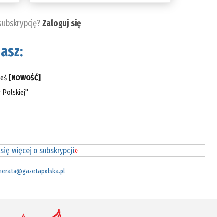
 subskrypcję?
Zaloguj się
asz:
teś
[NOWOŚĆ]
 Polskiej"
się więcej o subskrypcji
»
merata@gazetapolska.pl