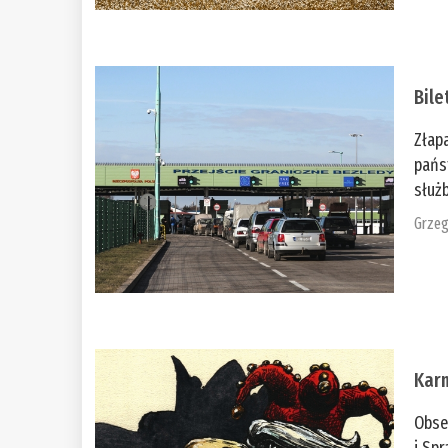
Bile
Złap
pańs
służb
Grzeg
Kar
Obse