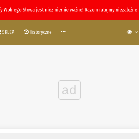
fy Wolnego Słowa jest niezmiernie ważne! Razem ratujmy niezależne
SKLEP
Historyczne
ad