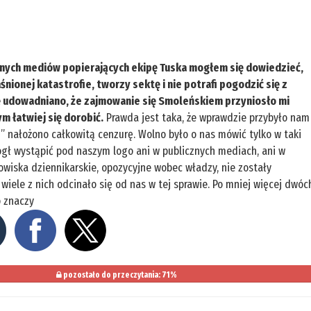
ównych mediów popierających ekipę Tuska mogłem się dowiedzieć,
ionej katastrofie, tworzy sektę i nie potrafi pogodzić się z
ę udowadniano, że zajmowanie się Smoleńskiem przyniosło mi
m łatwiej się dorobić.
Prawda jest taka, że wprawdzie przybyło nam
j” nałożono całkowitą cenzurę. Wolno było o nas mówić tylko w taki
ógł wystąpić pod naszym logo ani w publicznych mediach, ani w
owiska dziennikarskie, opozycyjne wobec władzy, nie zostały
wiele z nich odcinało się od nas w tej sprawie. Po mniej więcej dwóc
o znaczy
pozostało do przeczytania: 71%