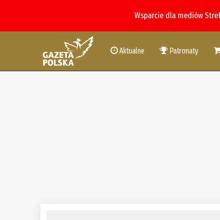
Wsparcie dla mediów Stre
Aktualne
Patronaty