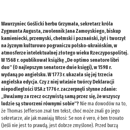
Wawrzyniec Goślicki herbu Grzymała, sekretarz króla
Zygmunta Augusta, zwolennik Jana Zamoyskiego, biskup
kamieniecki, przemyski, chełmski i poznański, żył i tworzył
na żyznym kulturowo pograniczu polsko‑ukraińskim, w
atmosferze intelektualnej złotego wieku Rzeczypospolitej.
W 1568 r. opublikował książkę „De optimo senatore libri
duo” (O najlepszym senatorze dwie księgi), w 1598 r.
wydaną po angielsku. W 1773 r. ukazała się jej trzecia
angielska edycja. Czy z niej właśnie twórcy Deklaracji
niepodległości USA z 1776 r. zaczerpnęli słynne zdanie:
„Uważamy za rzecz oczywistą samą przez się, że wszyscy
ludzie są stworzeni równymi sobie”?
Nie ma dowodów na to,
że Thomas Jefferson znał ten tekst, choć może znali go jego
sekretarze, ale jak mawiają Włosi: Se non è vero, è ben trovato
(Jeśli nie jest to prawdą, jest dobrze zmyślone). Przed burzą