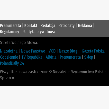
Prenumerata
|
Kontakt
|
Redakcja
|
Patronaty
|
Reklama
|
Regulaminy
|
Polityka prywatności
Strefa Wolnego Słowa:
Niezależna
|
Nowe Państwo
|
VOD
|
Nasze Blogi
|
Gazeta Polska
Codziennie
|
TV Republika
|
Albicla
|
Prenumerata
|
Sklep
|
PolandDaily 24
Wszystkie prawa zastrzeżone © Niezależne Wydawnictwo Polskie
Sp. z o.o.