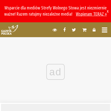
Wsparcie dla mediów Strefy Wolnego Słowa jest niezmiernie
x
ważne! Razem ratujmy niezależne media!
Wspieram TERAZ »
ad