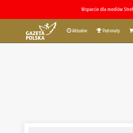
Wsparcie dla mediów Stre
Aktualne
Patronaty