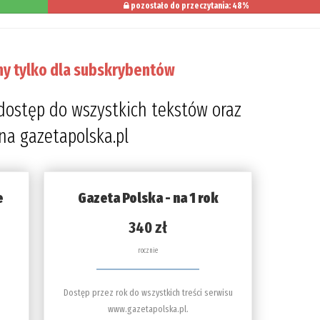
pozostało do przeczytania: 48%
ny tylko dla subskrybentów
dostęp do wszystkich tekstów oraz
 na gazetapolska.pl
e
Gazeta Polska - na 1 rok
340 zł
rocznie
Dostęp przez rok do wszystkich treści serwisu
www.gazetapolska.pl.