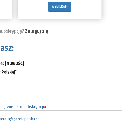
WYBIERAM
 subskrypcję?
Zaloguj się
asz:
teś
[NOWOŚĆ]
 Polskiej"
się więcej o subskrypcji
»
merata@gazetapolska.pl