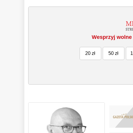
Wesprzyj wolne 
20 zł
50 zł
1