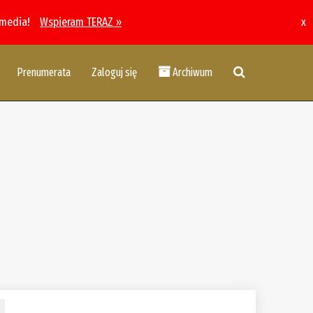
 media!
Wspieram TERAZ »
x
Prenumerata
Zaloguj się
Archiwum