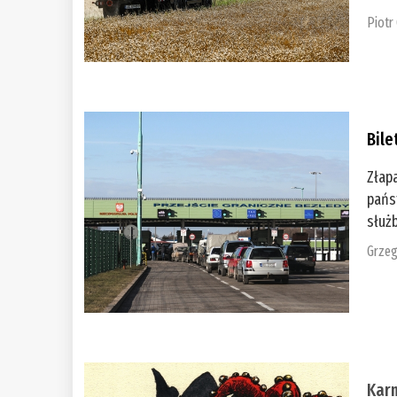
Piotr
Bile
Złap
pańs
służb
Grzeg
Kar