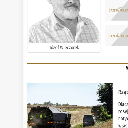
Józef Wieczorek
Rząd
Dlac
rosy
naty
włas