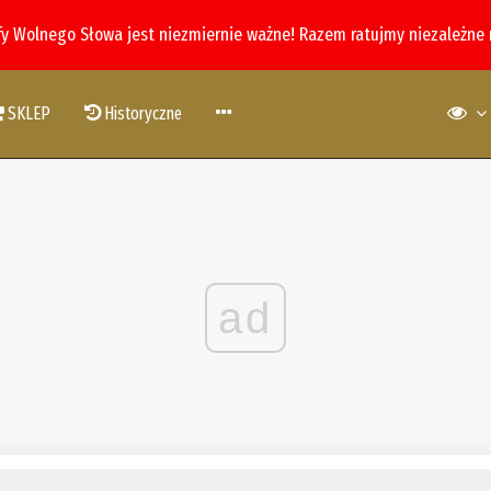
fy Wolnego Słowa jest niezmiernie ważne! Razem ratujmy niezależne
SKLEP
Historyczne
ad