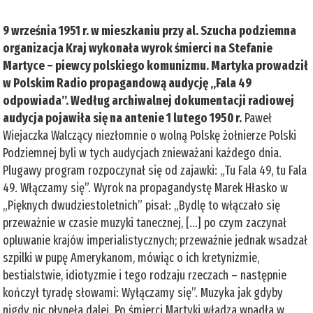
9 września 1951 r. w mieszkaniu przy al. Szucha podziemna
organizacja Kraj wykonała wyrok śmierci na Stefanie
Martyce – piewcy polskiego komunizmu. Martyka prowadził
w Polskim Radio propagandową audycję „Fala 49
odpowiada”. Według archiwalnej dokumentacji radiowej
audycja pojawiła się na antenie 1 lutego 1950 r.
Paweł
Wiejaczka Walczący niezłomnie o wolną Polskę żołnierze Polski
Podziemnej byli w tych audycjach znieważani każdego dnia.
Plugawy program rozpoczynał się od zajawki: „Tu Fala 49, tu Fala
49. Włączamy się”. Wyrok na propagandystę Marek Hłasko w
„Pięknych dwudziestoletnich” pisał: „Bydlę to włączało się
przeważnie w czasie muzyki tanecznej, [...] po czym zaczynał
opluwanie krajów imperialistycznych; przeważnie jednak wsadzał
szpilki w pupę Amerykanom, mówiąc o ich kretynizmie,
bestialstwie, idiotyzmie i tego rodzaju rzeczach – następnie
kończył tyradę słowami: Wyłączamy się”. Muzyka jak gdyby
nigdy nic płynęła dalej. Po śmierci Martyki władza wpadła w