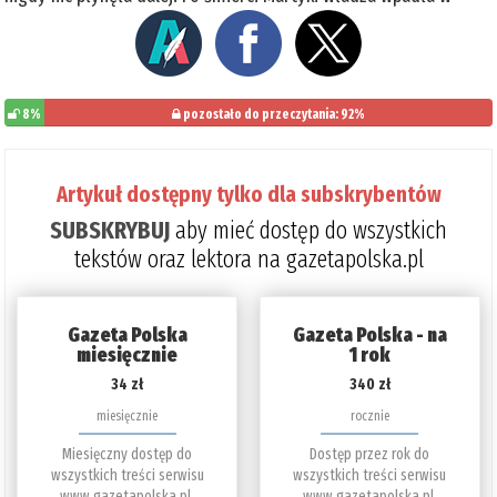
8%
pozostało do przeczytania: 92%
Artykuł dostępny tylko dla subskrybentów
SUBSKRYBUJ
aby mieć dostęp do wszystkich
tekstów oraz lektora na gazetapolska.pl
Gazeta Polska
Gazeta Polska - na
miesięcznie
1 rok
34 zł
340 zł
miesięcznie
rocznie
Miesięczny dostęp do
Dostęp przez rok do
wszystkich treści serwisu
wszystkich treści serwisu
www.gazetapolska.pl.
www.gazetapolska.pl.