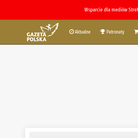
Wsparcie dla mediów Stre
Aktualne
Patronaty