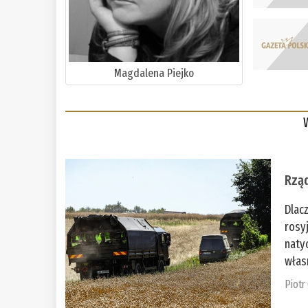
Magdalena Piejko
Rząd
Dlac
rosy
naty
włas
Piotr