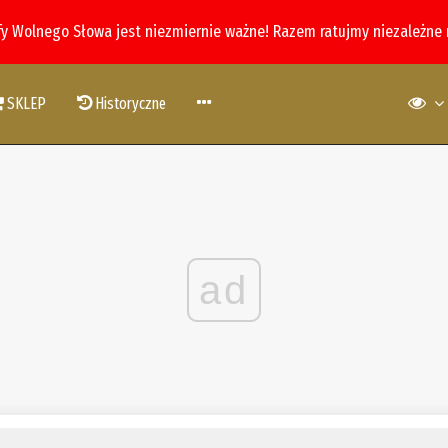
fy Wolnego Słowa jest niezmiernie ważne! Razem ratujmy niezależne
SKLEP
Historyczne
ad