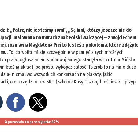
ił: „Patrz, nie jesteśmy sami”, „Są inni, którzy jeszcze nie do
upacji, malowano na murach znak Polski Walczącej – z Wojciechem
lnej, rozmawia Magdalena Piejko
Jesteś z pokolenia, które zdążył
emu.
To, co wbiło mi się szczególnie w pamięć z tych mroźnych
rótko przed ogłoszeniem stanu wojennego stanęła w centrum Mińska
 ktoś ją ukradł, po prostu wykopał całość. To zrobiło na mnie duże
ział niemal we wszystkich konkursach na plakaty, jakie
niarki, o oszczędzaniu w SKO (Szkolne Kasy Oszczędnościowe – przyp.
pozostało do przeczytania: 87%