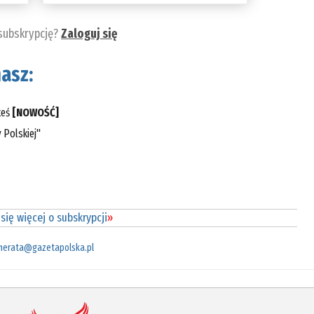
 subskrypcję?
Zaloguj się
asz:
teś
[NOWOŚĆ]
 Polskiej"
się więcej o subskrypcji
»
merata@gazetapolska.pl