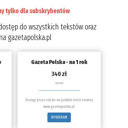
ny tylko dla subskrybentów
dostęp do wszystkich tekstów oraz
 na gazetapolska.pl
e
Gazeta Polska - na 1 rok
340 zł
rocznie
Dostęp przez rok do wszystkich treści serwisu
www.gazetapolska.pl.
WYBIERAM