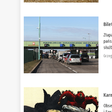
Bile
Złap
pańs
służb
Grzeg
Kar
Obse