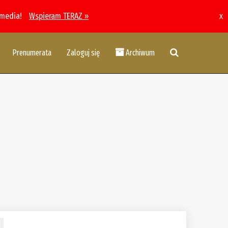
 media!
Wspieram TERAZ »
x
Prenumerata
Zaloguj się
Archiwum