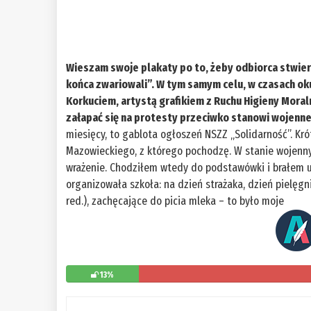
Wieszam swoje plakaty po to, żeby odbiorca stwierdz
końca zwariowali”. W tym samym celu, w czasach ok
Korkuciem, artystą grafikiem z Ruchu Higieny Mora
załapać się na protesty przeciwko stanowi wojenn
miesięcy, to gablota ogłoszeń NSZZ „Solidarność”. K
Mazowieckiego, z którego pochodzę. W stanie wojennym
wrażenie. Chodziłem wtedy do podstawówki i brałem ud
organizowała szkoła: na dzień strażaka, dzień pielęg
red.), zachęcające do picia mleka – to było moje
13%