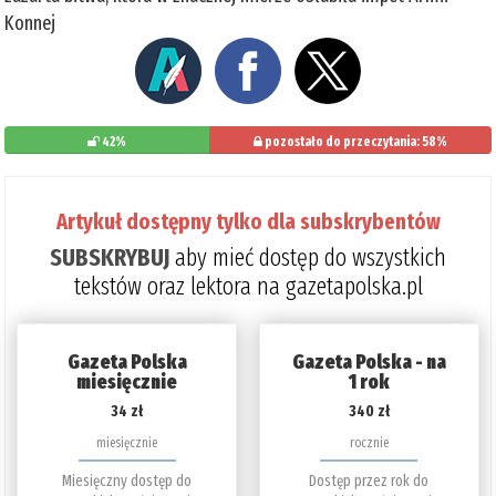
Konnej
42%
pozostało do przeczytania: 58%
Artykuł dostępny tylko dla subskrybentów
SUBSKRYBUJ
aby mieć dostęp do wszystkich
tekstów oraz lektora na gazetapolska.pl
Gazeta Polska
Gazeta Polska - na
miesięcznie
1 rok
34 zł
340 zł
miesięcznie
rocznie
Miesięczny dostęp do
Dostęp przez rok do