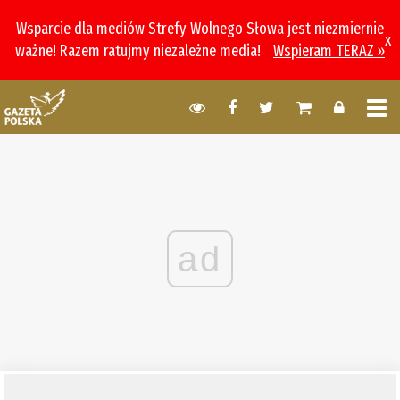
Wsparcie dla mediów Strefy Wolnego Słowa jest niezmiernie
x
ważne! Razem ratujmy niezależne media!
Wspieram TERAZ »
ad