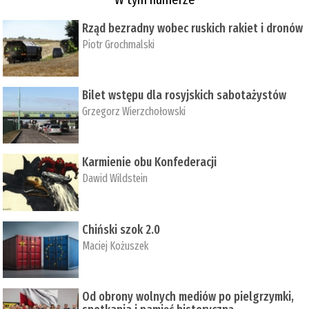
Rząd bezradny wobec ruskich rakiet i dronów
Piotr Grochmalski
Bilet wstępu dla rosyjskich sabotażystów
Grzegorz Wierzchołowski
Karmienie obu Konfederacji
Dawid Wildstein
Chiński szok 2.0
Maciej Kożuszek
Od obrony wolnych mediów po pielgrzymki,