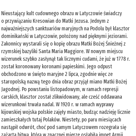
Nieustający kult cudownego obrazu w Latyczowie świadczy
o przywiązaniu Kresowian do Matki Jezusa. Jednym z
najważniejszych sanktuariów maryjnych na Podolu był klasztor
dominikański w Latyczowie, położony nad pięknymi jeziorami.
Zakonnicy wystarali się o kopię obrazu Matki Bożej Śnieżnej z
rzymskiej bazyliki Santa Maria Maggiore. W nowym miejscu
wizerunek szybko zasłynął tak licznymi cudami, że już w 1778 r.
został koronowany koronami papieskimi. Jego odpust
obchodzono w święto maryjne 2 lipca, zgodnie więc ze
staropolską nazwą tego dnia obraz przyjął miano Matki Bożej
Jagodnej. Po powstaniu listopadowym, w ramach represji
carskich, klasztor został zlikwidowany, ale cześć oddawana
wizerunkowi trwała nadal. W 1920 r. w ramach wyprawy
kijowskiej wojska polskie zajęły miasto, budząc nadzieję licznie
zamieszkałych tutaj Polaków. Niestety, po paru miesiącach
nastąpił odwrót, choć pod samym Latyczowem rozegrała się
zażarta bitwa, która w znacznej mierze osłabiła impet Armii