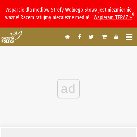
Wsparcie dla mediów Strefy Wolnego Słowa jest niezmiernie
x
ważne! Razem ratujmy niezależne media!
Wspieram TERAZ »
ad