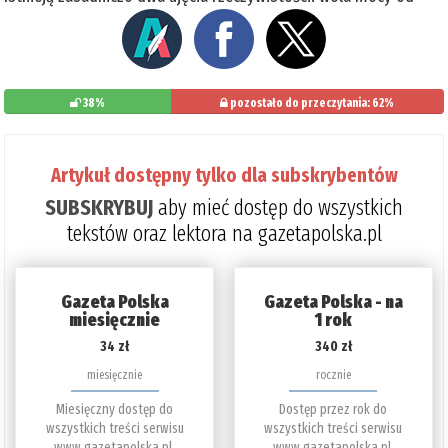
38%
pozostało do przeczytania: 62%
Artykuł dostępny tylko dla subskrybentów
SUBSKRYBUJ
aby mieć dostęp do wszystkich
tekstów oraz lektora na gazetapolska.pl
Gazeta Polska
Gazeta Polska - na
miesięcznie
1 rok
34 zł
340 zł
miesięcznie
rocznie
Miesięczny dostęp do
Dostęp przez rok do
wszystkich treści serwisu
wszystkich treści serwisu
www.gazetapolska.pl.
www.gazetapolska.pl.