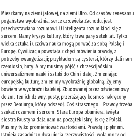
Mieszkamy na ziemi jałowej, na ziemi Ulro. Od czasów renesansu
pogaństwa wyobraźnia, serce człowieka Zachodu, jest
przeciwstawiana rozumowi. U inteligenta rozum kłóci się z
sercem. Mamy kryzys kultury, który trwa parę setek lat. Tylko
wielka sztuka i uczciwa nauka mogą porwać za sobą Polskę i
Europę. Cywilizacja powstała z chęci mówienia prawdy, z
potrzeby ewangelizacji; przykładem są cystersi, którzy dali nam
rzemiosło, huty. A my musimy pójść z chrześcijańskim
uniwersalizmem nauki i sztuki do Chin i dalej. Zmieniając
europejską kulturę, zmienimy wyobraźnię globalną. Żyjemy
bowiem w wyobraźni kalekiej. Zbudowanej przez oświeceniowy
deizm. Ten ich dziwny, pusty, przerażający kosmos nakręcony
przez Demiurga, który odszedł. Coś strasznego! Prawdy trzeba
szukać rozumem i sercem. Stara Europa obumiera, święta
siostra Faustyna dała nam na początek iskrę. Iskrę z Polski.
Musimy tylko promieniować wartościami. Prawdą i pięknem.
Istnieją zasadniczo dwa ujęcia rzeczywistości: wola mocy od