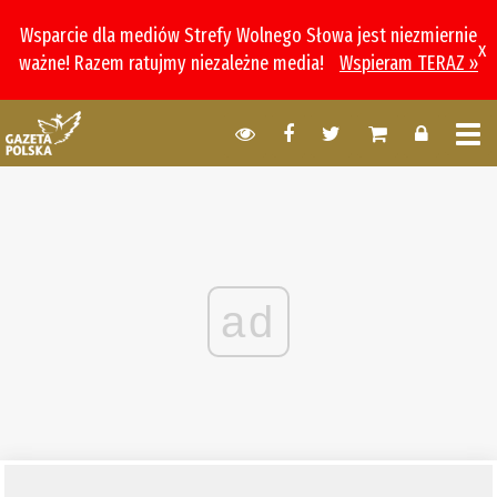
Wsparcie dla mediów Strefy Wolnego Słowa jest niezmiernie
x
ważne! Razem ratujmy niezależne media!
Wspieram TERAZ »
ad