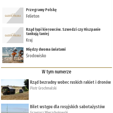
Przegramy Polskę
Felieton
Rząd łupi kierowców. Szwedzi czy Hiszpanie
tankują taniej
Kraj
Między dwoma światami
Środowisko
W tym numerze
Rząd bezradny wobec ruskich rakiet i dronów
Piotr Grochmalski
Bilet wstępu dla rosyjskich sabotażystów
Grzegorz Wierzchołowski