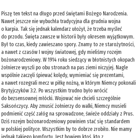
Piszę ten tekst na długo przed świętami Bożego Narodzenia.
Nawet jeszcze nie wybuchła tradycyjna dla grudnia wojna
o karpia. Tak się jednak kalendarz ułożył, że trzeba myśleć
do przodu. Święta zawsze w historii były okresem wyjątkowym.
Był to czas, kiedy zawieszano spory. Znamy to ze starożytności,
a nawet z czasów I wojny światowej, gdy mieliśmy rozejm
bożonarodzeniowy. W 1914 roku siedzący w błotnistych okopach
żołnierze wyszli po obu stronach na pas ziemi niczyjej. Nagle
wspólnie zaczęli śpiewać kolędy, wymieniać się prezentami,
a nawet rozegrali mecz w piłkę nożną, w którym Niemcy pokonali
Brytyjczyków 3:2. Po wszystkim trudno było wrócić
do bezsensownej młócki. Wojować nie chcieli szczególnie
Saksończycy. Aby zmusić żołnierzy do walki, Niemcy musieli
podmienić część załóg na sprowadzone, świeże oddziały z Prus.
Dziś rozejm bożonarodzeniowy powinien stać się standardem
w polskiej polityce. Wszystkim by to dobrze zrobiło. Nie mamy
jednak takiego komfortu. Jest bowiem ktoś, kto z