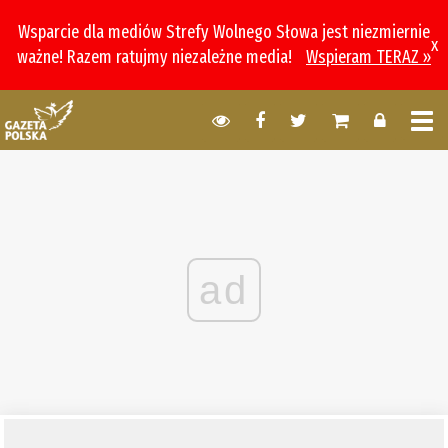
Wsparcie dla mediów Strefy Wolnego Słowa jest niezmiernie
x
ważne! Razem ratujmy niezależne media!
Wspieram TERAZ »
ad